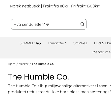
Hopp til innhold
Norsk nettbutikk | Frakt fra 80kr | Fri frakt 1300kr*
SOMMER ☀️
Favoritter
Sminke
Hud & Hå
Merker me
Hjem
/
Merker
/
The Humble Co.
The Humble Co.
The Humble Co. tilbyr miljøvennlige alternativer til tan
produktet reduserer du ikke bare plast, men støtter ogs