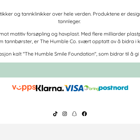
ikker og tannklinikker over hele verden. Produktene er design
tannleger.
ot matitiv forsøpling og havplast. Med flere milliarder pla
m tannbørster, er The Humble Co. svært opptatt av å bidra i
asjon kalt "The Humble Smile Foundation", som bidrar til å gi