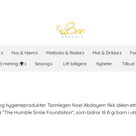
r
Hus & Hjem
Matboks & flaske
Mat & Drikke
Fa
d mening 🌍
Sesong
Litt billigere
Nyheter
Tilbud
n- og hygieneprodukter. Tannlegen Noel Abdayem fikk idéen ett
å "The Humble Smile Foundation", som bidrar til å gi barn i 