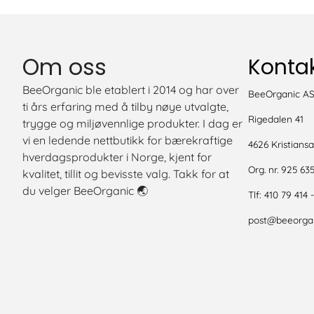
Om oss
Kontak
BeeOrganic ble etablert i 2014 og har over
BeeOrganic A
ti års erfaring med å tilby nøye utvalgte,
Rigedalen 41
trygge og miljøvennlige produkter. I dag er
vi en ledende nettbutikk for bærekraftige
4626 Kristians
hverdagsprodukter i Norge, kjent for
Org. nr. 925 63
kvalitet, tillit og bevisste valg. Takk for at
du velger BeeOrganic 🌏
Tlf:
410 79 414 
post@beeorgan