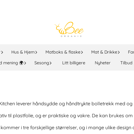
r
Hus & Hjem
Matboks & flaske
Mat & Drikke
Fa
d mening 🌍
Sesong
Litt billigere
Nyheter
Tilbud
Kitchen leverer håndsydde og håndtrykte bolletrekk med og 
nativ til plastfolie, og er praktiske og vakre. De kan brukes om
kommer i tre forskjellige størrelser, og i mange ulike design