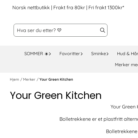
Hopp til innhold
Norsk nettbutikk | Frakt fra 80kr | Fri frakt 1300kr*
SOMMER ☀️
Favoritter
Sminke
Hud & Hå
Merker me
Hjem
/
Merker
/
Your Green Kitchen
Your Green Kitchen
Your Green 
Bolletrekkene er et plastfritt alter
Bolletrekkene 