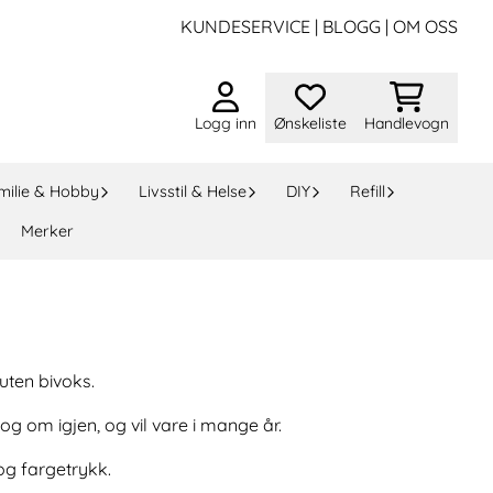
KUNDESERVICE
|
BLOGG
|
OM OSS
Logg inn
Ønskeliste
Handlevogn
milie & Hobby
Livsstil & Helse
DIY
Refill
Merker
uten bivoks.
 og om igjen, og vil vare i mange år.
 og fargetrykk.