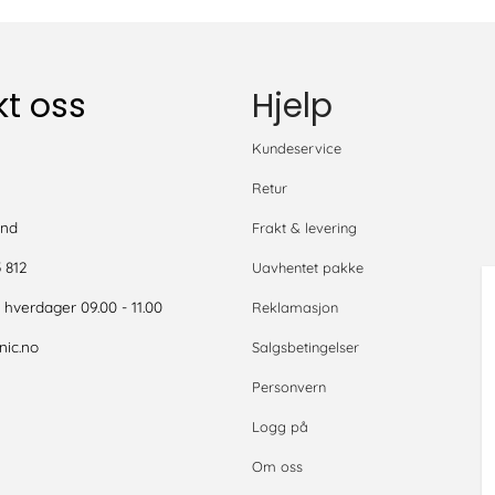
t oss
Hjelp
S
Kundeservice
Retur
and
Frakt & levering
5 812
Uavhentet pakke
- hverdager 09.00 - 11.00
Reklamasjon
ic.no
Salgsbetingelser
Personvern
Logg på
Om oss