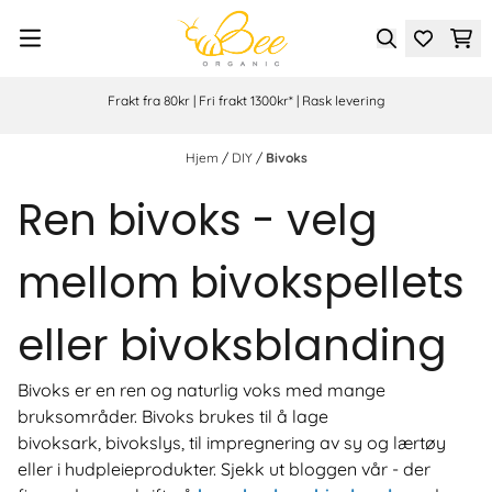
Hopp til innhold
Frakt fra 80kr | Fri frakt 1300kr* | Rask levering
Hjem
/
DIY
/
Bivoks
Ren bivoks - velg
mellom bivokspellets
eller bivoksblanding
Bivoks er en ren og naturlig voks med mange
bruksområder. Bivoks brukes til å lage
bivoksark, bivokslys, til impregnering av sy og lærtøy
eller i hudpleieprodukter. Sjekk ut bloggen vår - der