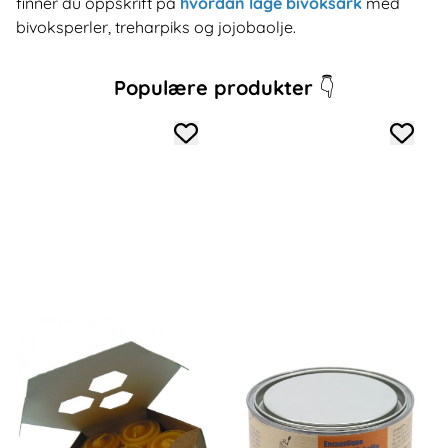
finner du oppskrift på
hvordan lage bivoksark
med
bivoksperler, treharpiks og jojobaolje.
Populære produkter
👇