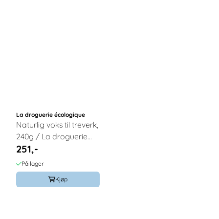
La droguerie écologique
Naturlig voks til treverk,
240g / La droguerie
251,-
écologique®
På lager
Kjøp