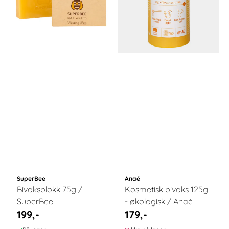
SuperBee
Anaé
Bivoksblokk 75g /
Kosmetisk bivoks 125g
SuperBee
- økologisk / Anaé
199,-
179,-