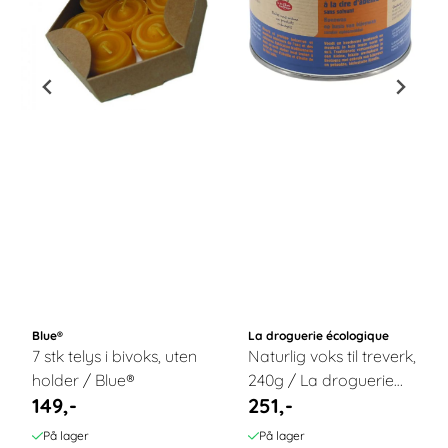
Blue®
La droguerie écologique
7 stk telys i bivoks, uten
Naturlig voks til treverk,
holder / Blue®
240g / La droguerie
149,-
251,-
écologique®
På lager
På lager