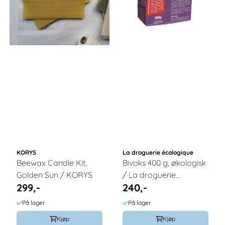
KORYS
La droguerie écologique
Beewax Candle Kit,
Bivoks 400 g, økologisk
Golden Sun / KORYS
/ La droguerie
299,-
240,-
écologique®
På lager
På lager
Kjøp
Kjøp