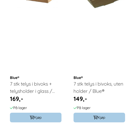
Blue®
Blue®
7 stk telys i bivoks +
7 stk telys i bivoks, uten
telysholder i glass /
holder / Blue®
169,-
149,-
Blue®
På lager
På lager
Kjøp
Kjøp