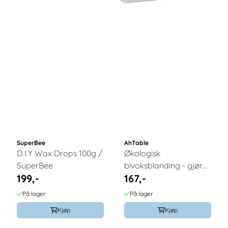
SuperBee
AhTable
D.I.Y Wax Drops 100g /
Økologisk
SuperBee
bivoksblanding - gjør
199,-
167,-
det selv / Ahtablé
På lager
På lager
Kjøp
Kjøp