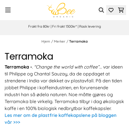
Hopp til innhold
Frakt fra 80kr | Fri frakt 1300kr* | Rask levering
Hjem
/
Merker
/
Terramoka
Terramoka
Terramoka -
.
"Change the world with coffee”
... var ideen
til Philippe og Chantal Sauzay, da de oppdaget at
strendene i India var dekket av plastavfall. På den tiden
jobbet Philippe i kaffeindustrien, en forurensende
industri han så ødela naturen. Noe måtte gjøres og
Terramoka ble virkelig. Terramoka tilbyr i dag økologisk
kaffe i en 100% biologisk nedbrytbar kaffekapsler.
Les mer om de plastfrie kaffekapslene på bloggen
vår >>>