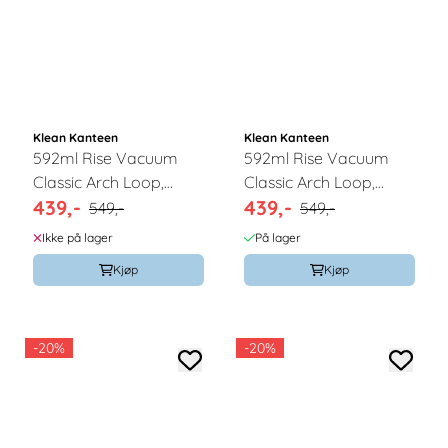
Klean Kanteen
Klean Kanteen
592ml Rise Vacuum
592ml Rise Vacuum
Classic Arch Loop,
Classic Arch Loop,
439,-
439,-
Cabbage / Klean
Acacia / Klean
549,-
549,-
Kanteen
Kanteen
Ikke på lager
På lager
Kjøp
Kjøp
-20%
-20%