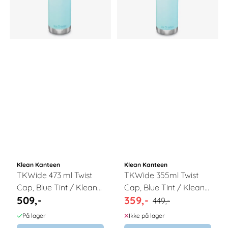
Klean Kanteen
Klean Kanteen
TKWide 473 ml Twist
TKWide 355ml Twist
Cap, Blue Tint / Klean
Cap, Blue Tint / Klean
509,-
359,-
Kanteen
Kanteen
449,-
På lager
Ikke på lager