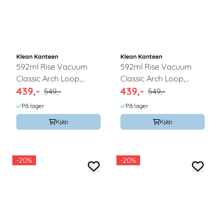
Klean Kanteen
Klean Kanteen
592ml Rise Vacuum
592ml Rise Vacuum
Classic Arch Loop,
Classic Arch Loop,
439,-
439,-
Barely Blue / Klean
Black / Klean Kanteen
549,-
549,-
Kanteen
På lager
På lager
Kjøp
Kjøp
-20%
-20%