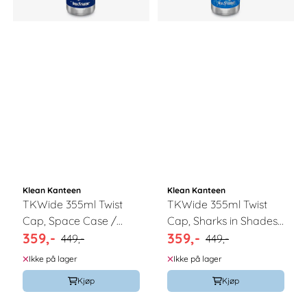
Klean Kanteen
Klean Kanteen
TKWide 355ml Twist
TKWide 355ml Twist
Cap, Space Case /
Cap, Sharks in Shades
359,-
359,-
Klean Kanteen
/ Klean Kanteen
449,-
449,-
Ikke på lager
Ikke på lager
Kjøp
Kjøp