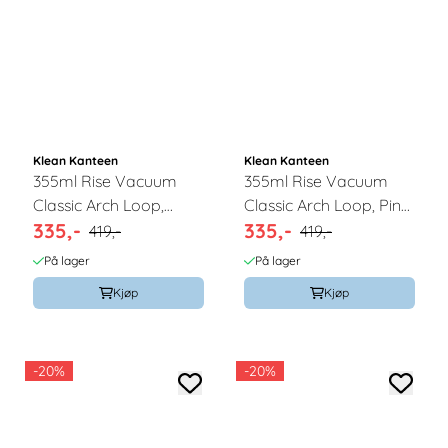
Klean Kanteen
Klean Kanteen
355ml Rise Vacuum
355ml Rise Vacuum
Classic Arch Loop,
Classic Arch Loop, Pink
335,-
335,-
Cabbage / Klean
Lemonade / Klean
419,-
419,-
Kanteen
Kanteen
På lager
På lager
Kjøp
Kjøp
-20%
-20%