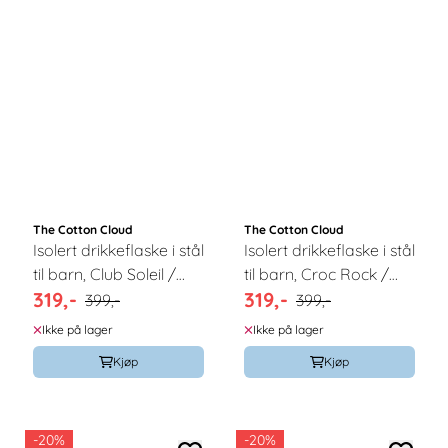
The Cotton Cloud
The Cotton Cloud
Isolert drikkeflaske i stål
Isolert drikkeflaske i stål
til barn, Club Soleil /
til barn, Croc Rock /
319,-
319,-
The Cotton Cloud
The Cotton Cloud
399,-
399,-
Ikke på lager
Ikke på lager
Kjøp
Kjøp
-20%
-20%