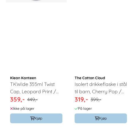
Klean Kanteen
The Cotton Cloud
TKWide 355ml Twist
Isolert drikkeflaske i stål
Cap, Leopard Print /
til barn, Cherry Pop /
359,-
319,-
Klean Kanteen
The Cotton Cloud
449,-
399,-
Ikke på lager
På lager
Kjøp
Kjøp