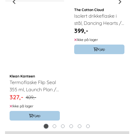
The Cotton Cloud
Isolert drikkeflaske i
stål, Dancing Hearts /
399,-
The Cotton Cloud
Ikke på lager
Kjøp
Klean Kanteen
Termoflaske Flip Seal
355 ml, Launch Plan /
327,-
Klean Kanteen
409,-
Ikke på lager
Kjøp