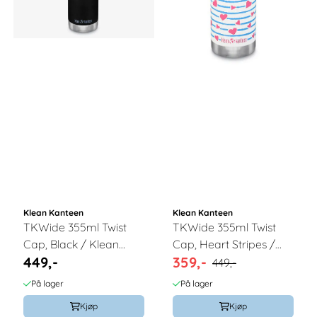
Klean Kanteen
Klean Kanteen
TKWide 355ml Twist
TKWide 355ml Twist
Cap, Black / Klean
Cap, Heart Stripes /
449,-
359,-
Kanteen
Klean Kanteen
449,-
På lager
På lager
Kjøp
Kjøp