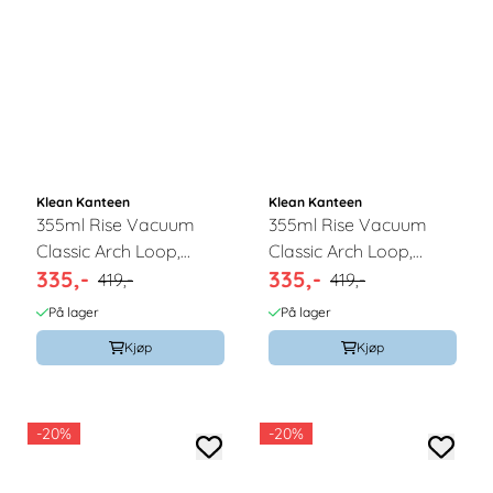
Klean Kanteen
Klean Kanteen
355ml Rise Vacuum
355ml Rise Vacuum
Classic Arch Loop,
Classic Arch Loop,
335,-
335,-
Barely Blue / Klean
Black / Klean Kanteen
419,-
419,-
Kanteen
På lager
På lager
Kjøp
Kjøp
-20%
-20%