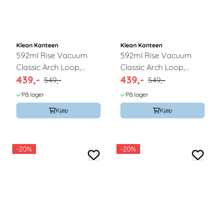
Klean Kanteen
Klean Kanteen
592ml Rise Vacuum
592ml Rise Vacuum
Classic Arch Loop,
Classic Arch Loop,
439,-
439,-
Brittany Blue / Klean
Iceberg / Klean
549,-
549,-
Kanteen
Kanteen
På lager
På lager
Kjøp
Kjøp
-20%
-20%