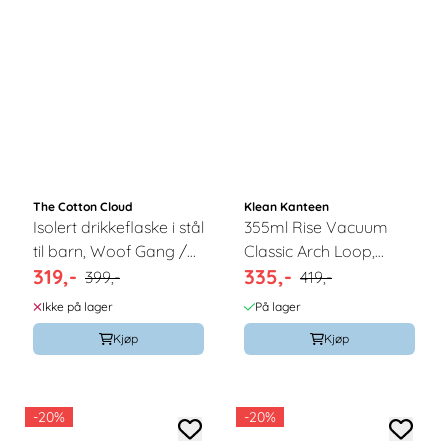
The Cotton Cloud
Klean Kanteen
Isolert drikkeflaske i stål
355ml Rise Vacuum
til barn, Woof Gang /
Classic Arch Loop,
319,-
335,-
The Cotton Cloud
Acacia / Klean
399,-
419,-
Kanteen
Ikke på lager
På lager
Kjøp
Kjøp
-20%
-20%