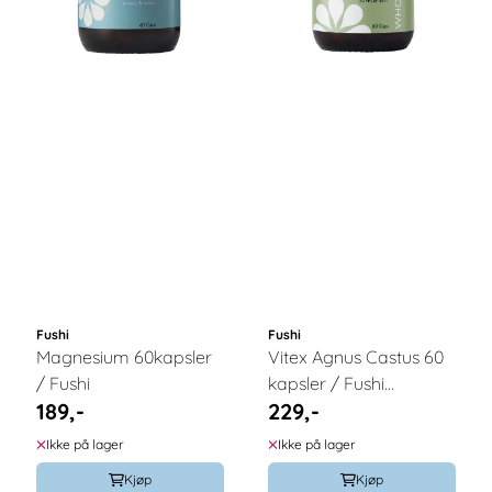
Fushi
Fushi
Magnesium 60kapsler
Vitex Agnus Castus 60
/ Fushi
kapsler / Fushi
189,-
229,-
Wellbeing
Ikke på lager
Ikke på lager
Kjøp
Kjøp