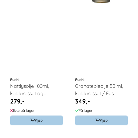
Fushi
Fushi
Nattlysolje 100ml,
Granatepleolje 50 ml,
kaldpresset og
kaldpresset / Fushi
279,-
349,-
økologisk / Fushi
Ikke på lager
På lager
Kjøp
Kjøp