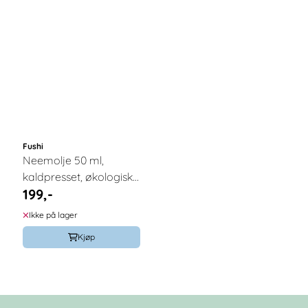
Fushi
Neemolje 50 ml,
kaldpresset, økologisk
199,-
/ Fushi
Ikke på lager
Kjøp