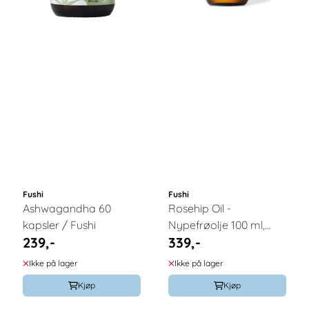
Fushi
Fushi
Ashwagandha 60
Rosehip Oil -
kapsler / Fushi
Nypefrøolje 100 ml,
239,-
339,-
økologisk / Fushi
Ikke på lager
Ikke på lager
Kjøp
Kjøp