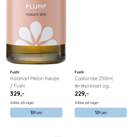
Fushi
Fushi
Kalahari Melon frøolje
Castorolje 250ml,
/ Fushi
ferskpresset og
329,-
229,-
økologiskl / Fushi
Ikke på lager
Ikke på lager
Kjøp
Kjøp