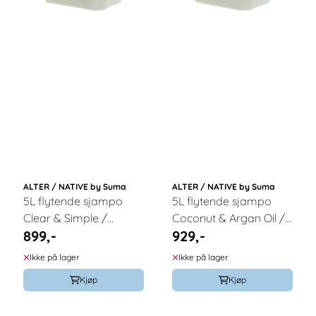
ALTER / NATIVE by Suma
ALTER / NATIVE by Suma
5L flytende sjampo
5L flytende sjampo
Clear & Simple /
Coconut & Argan Oil /
899,-
929,-
Alter/native
Alter/native
Ikke på lager
Ikke på lager
Kjøp
Kjøp