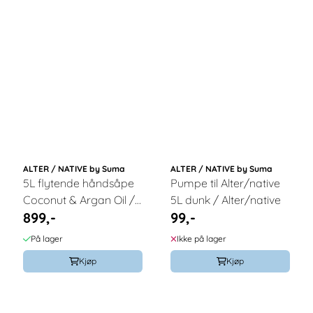
ALTER / NATIVE by Suma
ALTER / NATIVE by Suma
5L flytende håndsåpe
Pumpe til Alter/native
Coconut & Argan Oil /
5L dunk / Alter/native
899,-
99,-
Alter/native
På lager
Ikke på lager
Kjøp
Kjøp