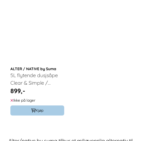
ALTER / NATIVE by Suma
5L flytende dusjsåpe
Clear & Simple /
899,-
Alter/native
Ikke på lager
Kjøp
Alter/native by suma tilbyr et miljøvennlig alternativ til