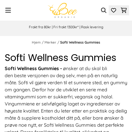
Hopp til innhold
Frakt fra 80kr | Fri frakt 1300kr* | Rask levering
Hjem
/
Merker
/
Softi Wellness Gummies
Softi Wellness Gummies
Softi Wellness Gummies -
ønsker at du skal bli
den beste versjonen av deg selv, men på en naturlig
måte. Softi vil gjøre verden til et sunnere sted, en gummy
om gangen. Derfor har de utviklet en serie med
vitamingummi som er sukkerfri, vegansk og halal.
Vingummiene er selvfølgelig laget av ingredienser av
høyeste kvalitet. Enten du leter etter en praktisk og deilig
måte å supplere kostholdet ditt på, eller bare ønsker å
prøve noe nytt, er Softi Wellness Gummies det perfekte
valget. Deres forpliktelse til kvalitet, sikkerhet og