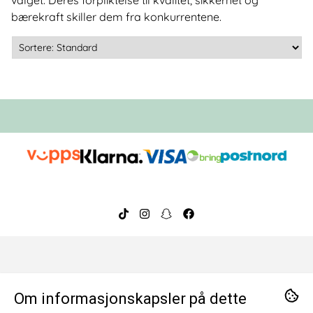
bærekraft skiller dem fra konkurrentene.
Om oss
Om informasjonskapsler på dette
BeeOrganic ble etablert i 2014 og har over ti års