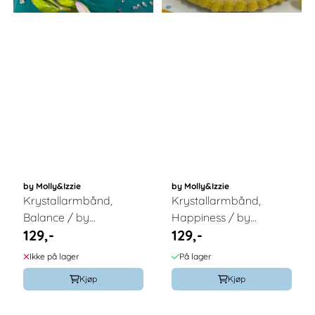
by Molly&Izzie
by Molly&Izzie
Krystallarmbånd,
Krystallarmbånd,
Balance / by
Happiness / by
129,-
129,-
Molly&Izzie
Molly&Izzie
Ikke på lager
På lager
Kjøp
Kjøp