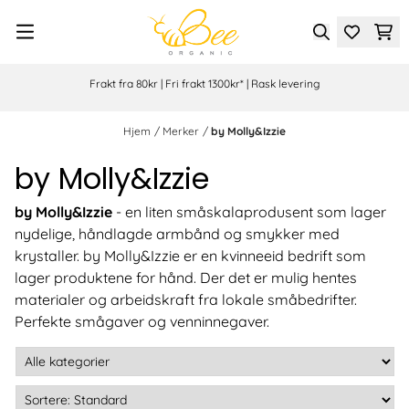
Hopp til innhold
Frakt fra 80kr | Fri frakt 1300kr* | Rask levering
Hjem
/
Merker
/
by Molly&Izzie
by Molly&Izzie
by Molly&Izzie
- en liten småskalaprodusent som lager
nydelige, håndlagde armbånd og smykker med
krystaller. by Molly&Izzie er en kvinneeid bedrift som
lager produktene for hånd. Der det er mulig hentes
materialer og arbeidskraft fra lokale småbedrifter.
Perfekte smågaver og venninnegaver.