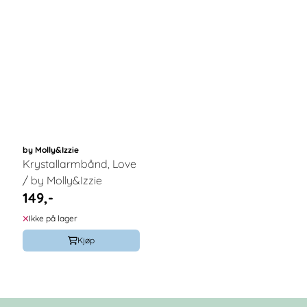
by Molly&Izzie
Krystallarmbånd, Love
/ by Molly&Izzie
149,-
Ikke på lager
Kjøp