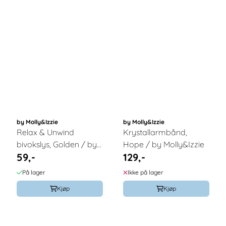
by Molly&Izzie
by Molly&Izzie
Relax & Unwind
Krystallarmbånd,
bivokslys, Golden / by
Hope / by Molly&Izzie
59,-
129,-
Molly & Izzie
På lager
Ikke på lager
Kjøp
Kjøp