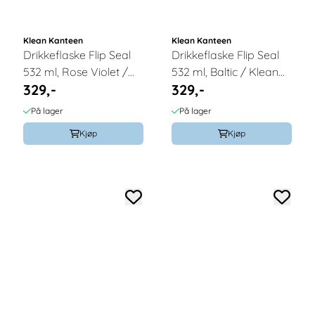
Klean Kanteen
Klean Kanteen
Drikkeflaske Flip Seal
Drikkeflaske Flip Seal
532 ml, Rose Violet /
532 ml, Baltic / Klean
329,-
329,-
Klean Kanteen
Kanteen
På lager
På lager
Kjøp
Kjøp