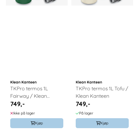
Klean Kanteen
Klean Kanteen
TKPro termos 1L
TKPro termos 1L Tofu /
Fairway / Klean
Klean Kanteen
749,-
749,-
Kanteen
Ikke på lager
På lager
Kjøp
Kjøp