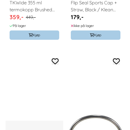
TKWide 355 ml
Flip Seal Sports Cap +
termokopp Brushed
Straw, Black / Klean
359,-
179,-
Stainless / Klean
Kanteen
449,-
Kanteen
På lager
Ikke på lager
Kjøp
Kjøp