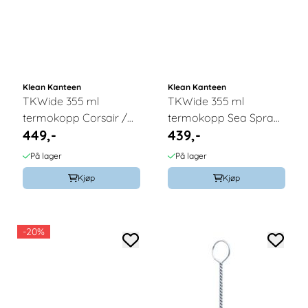
Klean Kanteen
Klean Kanteen
TKWide 355 ml
TKWide 355 ml
termokopp Corsair /
termokopp Sea Spray
449,-
439,-
Klean Kanteen
/ Klean Kanteen
På lager
På lager
Kjøp
Kjøp
-20%