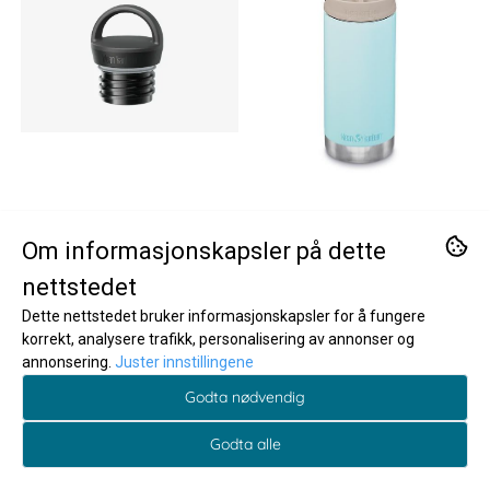
Om informasjonskapsler på dette
nettstedet
Dette nettstedet bruker informasjonskapsler for å fungere
korrekt, analysere trafikk, personalisering av annonser og
annonsering.
Juster innstillingene
Godta nødvendig
Klean Kanteen
Klean Kanteen
Classic Arch Loop Cap
TKWide 355 ml
Godta alle
/ Klean Kanteen
termokopp Blue Tint /
119,-
399,-
Klean Kanteen