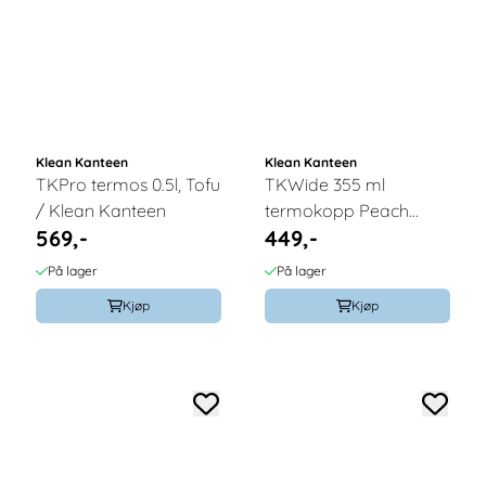
Klean Kanteen
Klean Kanteen
TKPro termos 0.5l, Tofu
TKWide 355 ml
/ Klean Kanteen
termokopp Peach
569,-
449,-
Parfait / Klean
Kanteen
På lager
På lager
Kjøp
Kjøp