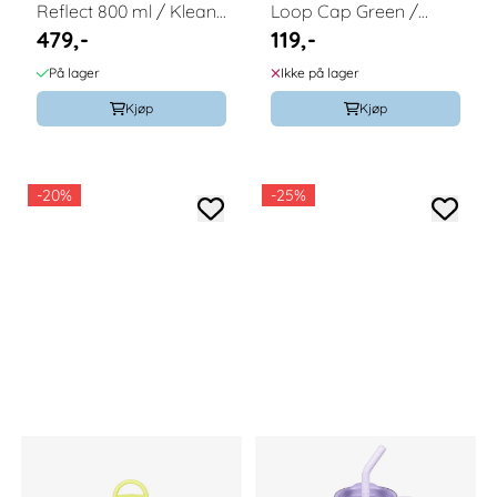
Reflect 800 ml / Klean
Loop Cap Green /
479,-
119,-
Kanteen
Klean Kanteen
På lager
Ikke på lager
Kjøp
Kjøp
-20%
-25%