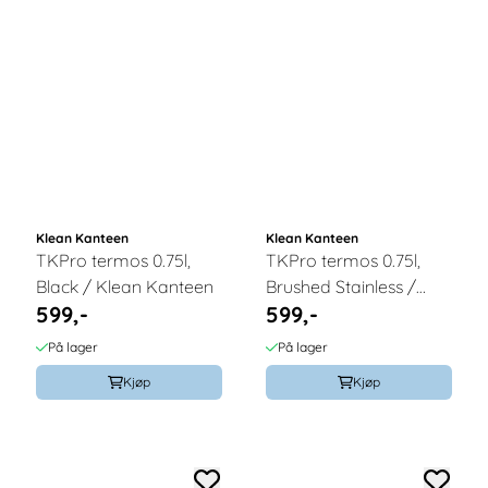
Klean Kanteen
Klean Kanteen
TKPro termos 0.75l,
TKPro termos 0.75l,
Black / Klean Kanteen
Brushed Stainless /
599,-
599,-
Klean Kanteen
På lager
På lager
Kjøp
Kjøp