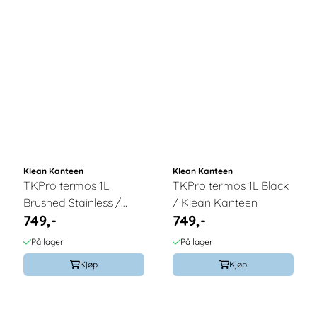
Klean Kanteen
Klean Kanteen
TKPro termos 1L
TKPro termos 1L Black
Brushed Stainless /
/ Klean Kanteen
749,-
749,-
Klean Kanteen
På lager
På lager
Kjøp
Kjøp