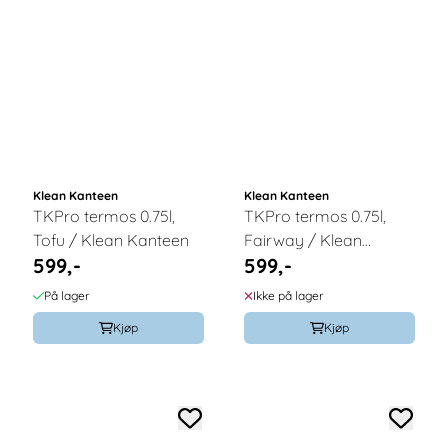
Klean Kanteen
Klean Kanteen
TKPro termos 0.75l,
TKPro termos 0.75l,
Tofu / Klean Kanteen
Fairway / Klean
599,-
599,-
Kanteen
På lager
Ikke på lager
Kjøp
Kjøp