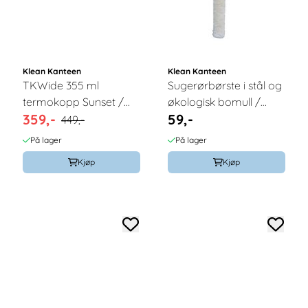
Klean Kanteen
Klean Kanteen
TKWide 355 ml
Sugerørbørste i stål og
termokopp Sunset /
økologisk bomull /
359,-
59,-
Klean Kanteen
Klean Kanteen
449,-
På lager
På lager
Kjøp
Kjøp