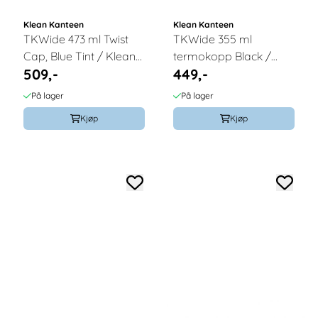
Klean Kanteen
Klean Kanteen
TKWide 473 ml Twist
TKWide 355 ml
Cap, Blue Tint / Klean
termokopp Black /
509,-
449,-
Kanteen
Klean Kanteen
På lager
På lager
Kjøp
Kjøp