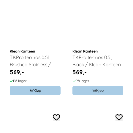
Klean Kanteen
Klean Kanteen
TKPro termos 0.5l,
TKPro termos 0.5l,
Brushed Stainless /
Black / Klean Kanteen
569,-
569,-
Klean Kanteen
På lager
På lager
Kjøp
Kjøp