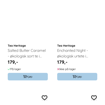
Tea Heritage
Tea Heritage
Salted Butter Caramel
Enchanted Night -
- økologisk sort te i
økologisk urtete i
179,-
179,-
løsvekt 100g / Tea
løsvekt 100g / Tea
Heritage
Heritage
På lager
Ikke på lager
Kjøp
Kjøp