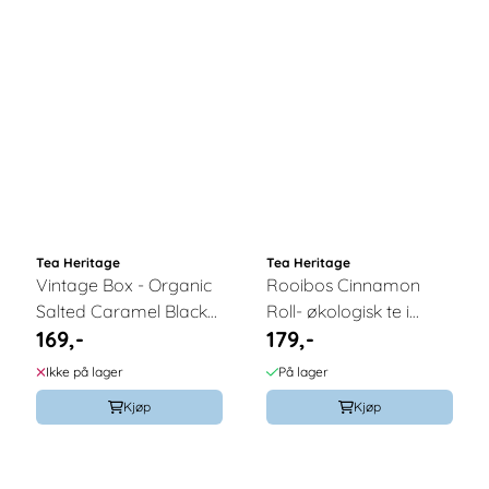
Tea Heritage
Tea Heritage
Vintage Box - Organic
Rooibos Cinnamon
Salted Caramel Black
Roll- økologisk te i
169,-
179,-
Tea – 100g / Tea
løsvekt 100g / Tea
Heritage
Heritage
Ikke på lager
På lager
Kjøp
Kjøp