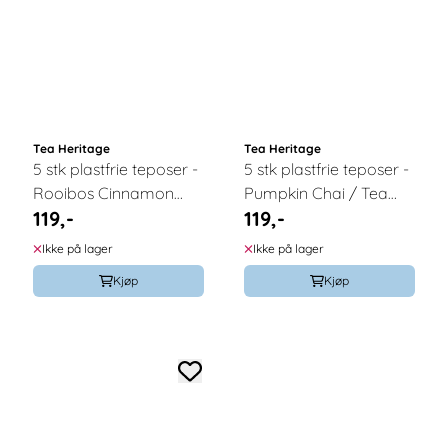
Tea Heritage
Tea Heritage
5 stk plastfrie teposer -
5 stk plastfrie teposer -
Rooibos Cinnamon
Pumpkin Chai / Tea
119,-
119,-
Roll / Tea Heritage
Heritage
Ikke på lager
Ikke på lager
Kjøp
Kjøp