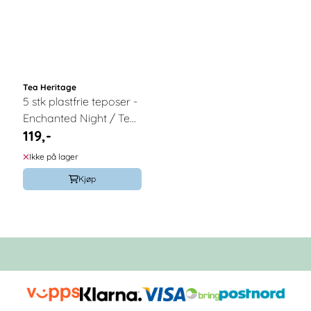
Tea Heritage
5 stk plastfrie teposer -
Enchanted Night / Tea
119,-
Heritage
Ikke på lager
Kjøp