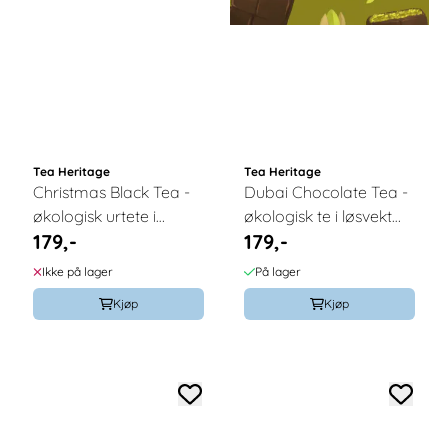
Tea Heritage
Tea Heritage
Christmas Black Tea -
Dubai Chocolate Tea -
økologisk urtete i
økologisk te i løsvekt
179,-
179,-
løsvekt 100g / Tea
100g / Tea Heritage
Heritage
Ikke på lager
På lager
Kjøp
Kjøp