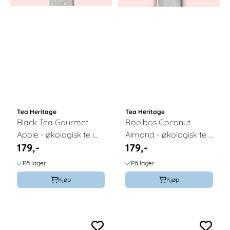
Tea Heritage
Tea Heritage
Black Tea Gourmet
Rooibos Coconut
Apple - økologisk te i
Almond - økologisk te i
179,-
179,-
løsvekt 100g / Tea
løsvekt 100g / Tea
Heritage
Heritage
På lager
På lager
Kjøp
Kjøp