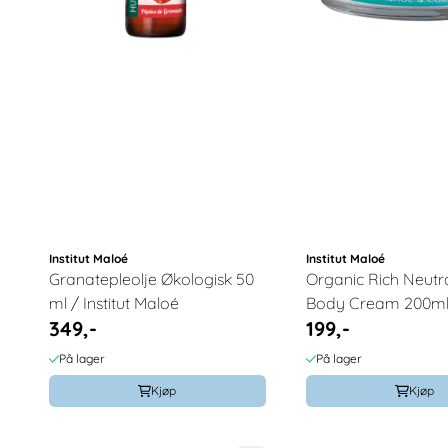
Institut Maloé
Institut Maloé
Granatepleolje Økologisk 50
Organic Rich Neutr
ml / Institut Maloé
Body Cream 200ml /
349,-
199,-
Maloe
På lager
På lager
Kjøp
Kjøp