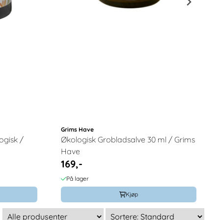
Grims Have
ogisk /
Økologisk Grobladsalve 30 ml / Grims
Have
169,-
På lager
Kjøp