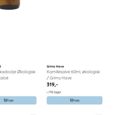
é
Grims Have
kadoolje Økologisk
Kamillesalve 60ml, økologisk
Maloé
/ Grims Have
319,-
På lager
Kjøp
Kjøp