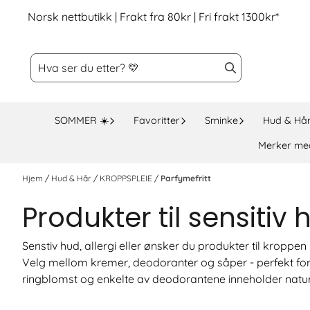
Hopp til innhold
Norsk nettbutikk | Frakt fra 80kr | Fri frakt 1300kr*
SOMMER ☀️
Favoritter
Sminke
Hud & Hå
Merker me
Hjem
/
Hud & Hår
/
KROPPSPLEIE
/
Parfymefritt
Produkter til sensitiv
Senstiv hud, allergi eller ønsker du produkter til kropp
Velg mellom kremer, deodoranter og såper - perfekt for 
ringblomst og enkelte av deodorantene inneholder naturli