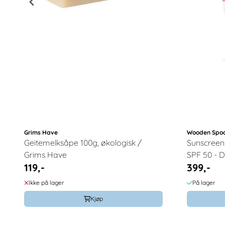
Grims Have
Wooden Spo
Geitemelksåpe 100g, økologisk /
Sunscreen
Grims Have
SPF 50 - D
119,-
399,-
Spoon
Ikke på lager
På lager
Kjøp