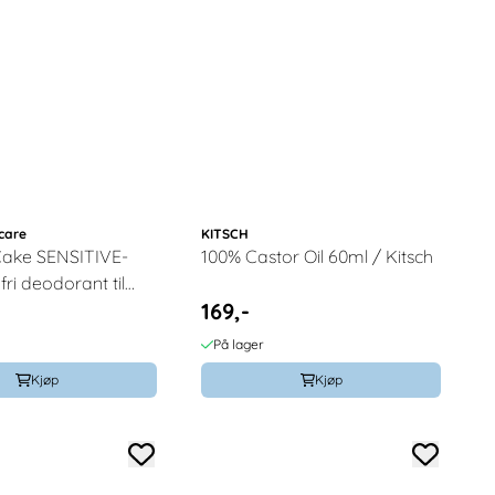
ncare
KITSCH
Cake SENSITIVE-
100% Castor Oil 60ml / Kitsch
ri deodorant til
169,-
ungdom 75g /
kincare
På lager
Kjøp
Kjøp