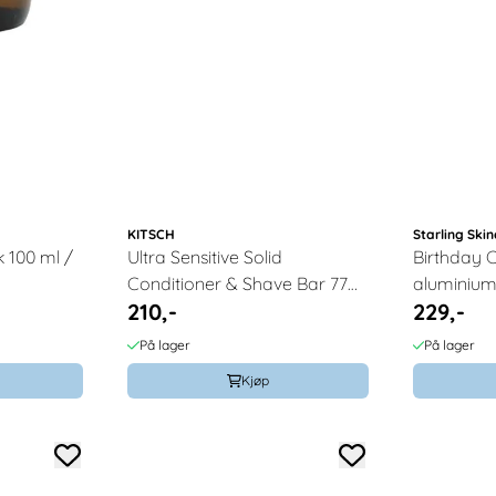
KITSCH
Starling Ski
 100 ml /
Ultra Sensitive Solid
Birthday 
Conditioner & Shave Bar 77g
aluminiumf
210,-
229,-
/ Kitsch
barn og 
Starling S
På lager
På lager
Kjøp