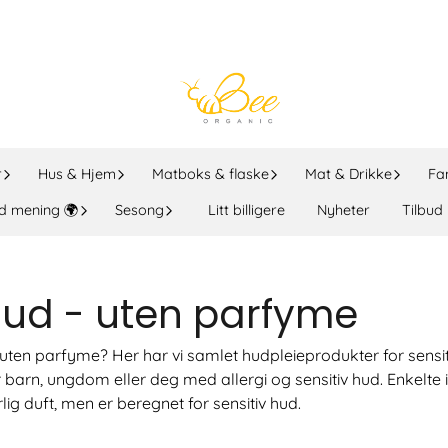
r
Hus & Hjem
Matboks & flaske
Mat & Drikke
Fa
d mening 🌍
Sesong
Litt billigere
Nyheter
Tilbud
 hud - uten parfyme
en uten parfyme? Her har vi samlet hudpleieprodukter for sens
barn, ungdom eller deg med allergi og sensitiv hud. Enkelte 
g duft, men er beregnet for sensitiv hud.