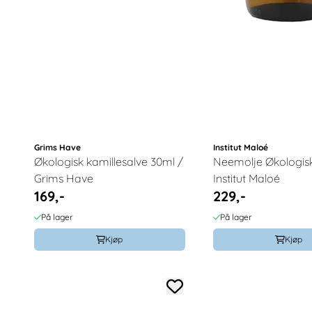
Grims Have
Institut Maloé
Økologisk kamillesalve 30ml /
Neemolje Økologisk
Grims Have
Institut Maloé
169,-
229,-
På lager
På lager
Kjøp
Kjøp