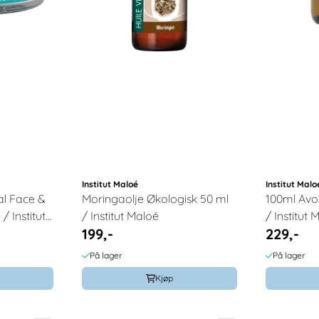
Institut Maloé
Institut Malo
al Face &
Moringaolje Økologisk 50 ml
100ml Avo
 Institut
/ Institut Maloé
/ Institut 
199,-
229,-
På lager
På lager
Kjøp