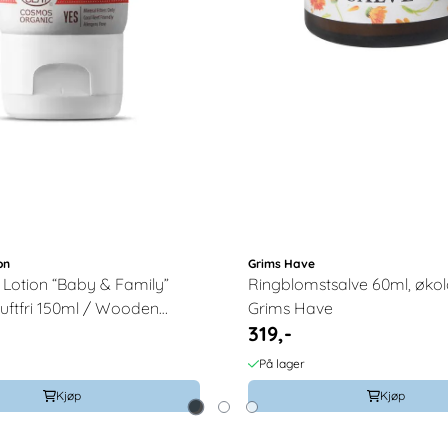
on
Grims Have
 Lotion “Baby & Family”
Ringblomstsalve 60ml, økol
uftfri 150ml / Wooden
Grims Have
319,-
På lager
Kjøp
Kjøp