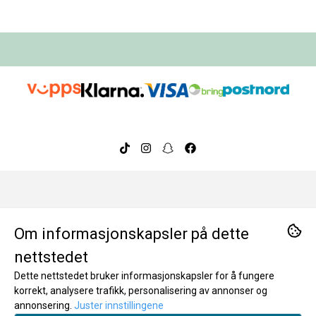
Om oss
Om informasjonskapsler på dette
BeeOrganic ble etablert i 2014 og har over ti års
Kontakt oss
nettstedet
erfaring med å tilby nøye utvalgte, trygge og
Dette nettstedet bruker informasjonskapsler for å fungere
miljøvennlige produkter. I dag er vi en ledende
Hjelp
BeeOrganic AS
korrekt, analysere trafikk, personalisering av annonser og
nettbutikk for bærekraftige hverdagsprodukter i
annonsering.
Juster innstillingene
Rigedalen 41
Norge, kjent for kvalitet, tillit og bevisste valg. Takk for