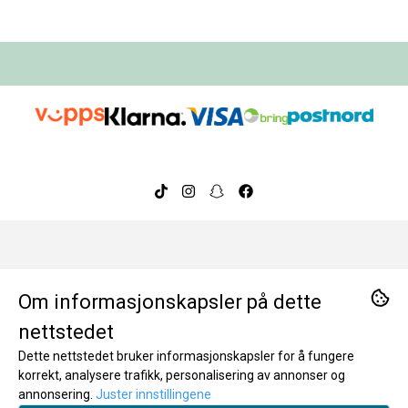
Om oss
Om informasjonskapsler på dette
BeeOrganic ble etablert i 2014 og har over ti års
Kontakt oss
nettstedet
erfaring med å tilby nøye utvalgte, trygge og
Dette nettstedet bruker informasjonskapsler for å fungere
miljøvennlige produkter. I dag er vi en ledende
Hjelp
BeeOrganic AS
korrekt, analysere trafikk, personalisering av annonser og
nettbutikk for bærekraftige hverdagsprodukter i
annonsering.
Juster innstillingene
Rigedalen 41
Norge, kjent for kvalitet, tillit og bevisste valg. Takk for