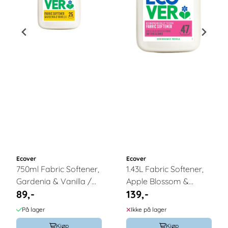
Ecover
Ecover
750ml Fabric Softener,
1.43L Fabric Softener,
Gardenia & Vanilla /
Apple Blossom &
89,-
139,-
ECOVER
Almond / ECOVER
På lager
Ikke på lager
Kjøp
Kjøp