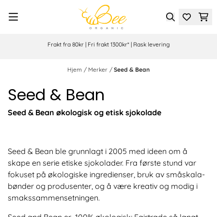
Hopp til innhold
Frakt fra 80kr | Fri frakt 1300kr* | Rask levering
Hjem
/
Merker
/
Seed & Bean
Seed & Bean
Seed & Bean økologisk og etisk sjokolade
Seed & Bean ble grunnlagt i 2005 med ideen om å
skape en serie etiske sjokolader. Fra første stund var
fokuset på økologiske ingredienser, bruk av småskala-
bønder og produsenter, og å være kreativ og modig i
smakssammensetningen.
Seed and Bean er 100% økologisk; Fairtrade så langt