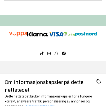
Om oss
Om informasjonskapsler på dette
BeeOrganic ble etablert i 2014 og har over ti års
Kontakt oss
nettstedet
erfaring med å tilby nøye utvalgte, trygge og
Dette nettstedet bruker informasjonskapsler for å fungere
miljøvennlige produkter. I dag er vi en ledende
Hjelp
BeeOrganic AS
korrekt, analysere trafikk, personalisering av annonser og
nettbutikk for bærekraftige hverdagsprodukter i