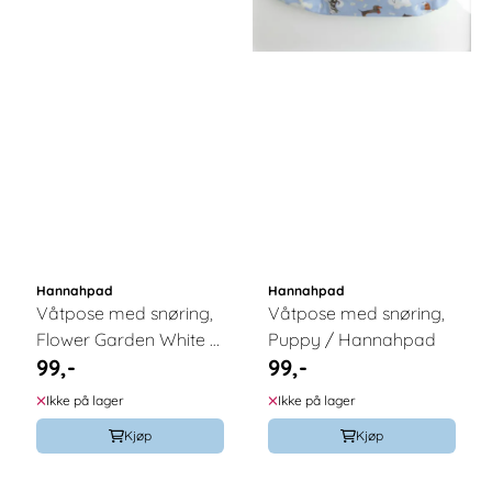
Hannahpad
Hannahpad
Våtpose med snøring,
Våtpose med snøring,
Flower Garden White /
Puppy / Hannahpad
99,-
99,-
Hannahpad
Ikke på lager
Ikke på lager
Kjøp
Kjøp