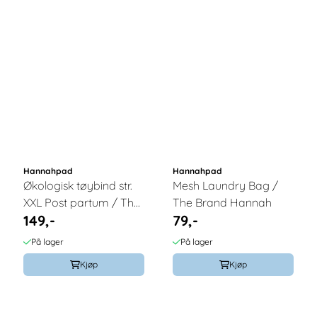
Hannahpad
Hannahpad
Økologisk tøybind str.
Mesh Laundry Bag /
XXL Post partum / The
The Brand Hannah
149,-
79,-
Brand Hannah
På lager
På lager
Kjøp
Kjøp