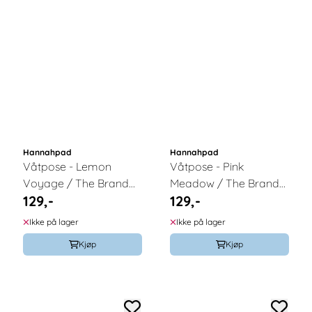
Hannahpad
Hannahpad
Våtpose - Lemon
Våtpose - Pink
Voyage / The Brand
Meadow / The Brand
129,-
129,-
Hannah
Hannah
Ikke på lager
Ikke på lager
Kjøp
Kjøp