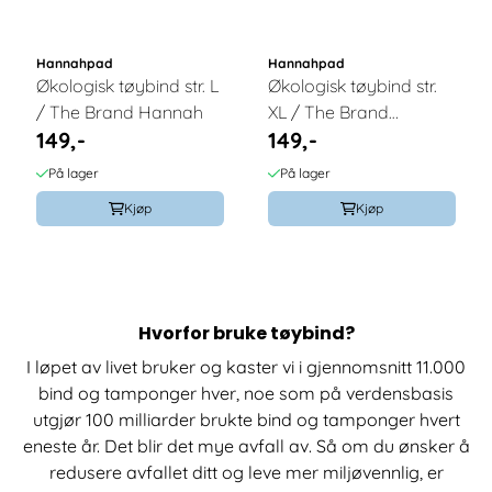
Hannahpad
Hannahpad
Økologisk tøybind str. L
Økologisk tøybind str.
/ The Brand Hannah
XL / The Brand
149,-
149,-
Hannah
På lager
På lager
Kjøp
Kjøp
Hvorfor bruke tøybind?
I løpet av livet bruker og kaster vi i gjennomsnitt 11.000
bind og tamponger hver, noe som på verdensbasis
utgjør 100 milliarder brukte bind og tamponger hvert
eneste år. Det blir det mye avfall av. Så om du ønsker å
redusere avfallet ditt og leve mer miljøvennlig, er