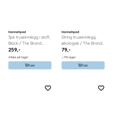
Hannahpad
Hannahpad
3pk truseinnlegg i stoff,
String truseinnlegg,
Black / The Brand
økologisk / The Brand
259,-
79,-
Hannah
Hannah
Ikke på lager
På lager
Kjøp
Kjøp