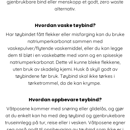
gjenbrukbare bind eller menskopp et godt, zero waste
alternativ.
Hvordan vaske tøybind?
Har tøybindet fått flekker eller misfarging kan du bruke
natriumperkarbonat sammen med
vaskepulver/flytende vaskemiddel, eller du kan legge
dem til bløt i en vaskebøtte med vann og en spiseskje
natriumperkarbonat. Dette vil kunne bleke flekkene,
uten bruk av skadelig kjemi. Husk å skyll godt av
tøybindene før bruk. Tøybind skal ikke tørkes i
tørketrommel, da de kan krympe.
Hvordan oppbevare tøybind?
Våtposene kommer med snøring eller glidelås, og gjør
at du enkelt kan ha med deg tøybind og gjenbrukebare
truseinnlegg på tur, reise eller i vesken. Våtposene egner
seg også godt til oppbevaring av tøybind som ikke er i