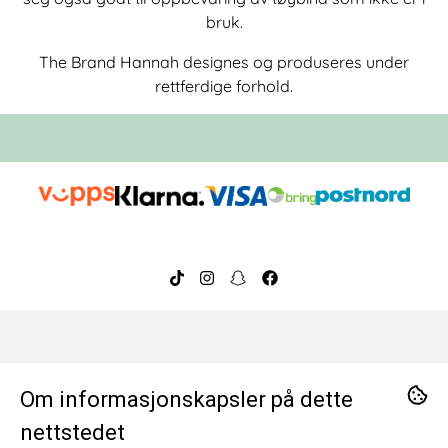
bruk.
The Brand Hannah designes og produseres under
rettferdige forhold.
Om oss
Om informasjonskapsler på dette
BeeOrganic ble etablert i 2014 og har over ti års
Kontakt oss
nettstedet
erfaring med å tilby nøye utvalgte, trygge og