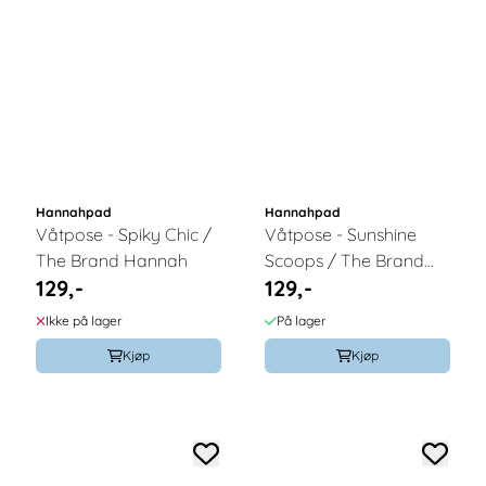
Hannahpad
Hannahpad
Våtpose - Spiky Chic /
Våtpose - Sunshine
The Brand Hannah
Scoops / The Brand
129,-
129,-
Hannah
Ikke på lager
På lager
Kjøp
Kjøp