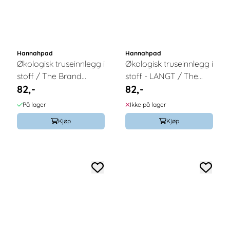
Hannahpad
Hannahpad
Økologisk truseinnlegg i
Økologisk truseinnlegg i
stoff / The Brand
stoff - LANGT / The
82,-
82,-
Hannah
Brand Hannah
På lager
Ikke på lager
Kjøp
Kjøp