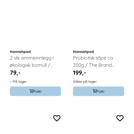
Hannahpad
Hannahpad
2 stk ammeinnlegg i
Probiotisk såpe ca
økologisk bomull /
200g / The Brand
79,-
199,-
Hannahpad
Hannah
På lager
Ikke på lager
Kjøp
Kjøp