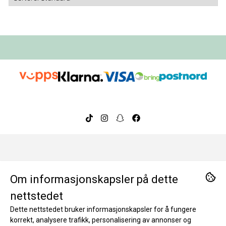
Om oss
Om informasjonskapsler på dette
BeeOrganic ble etablert i 2014 og har over ti års
Kontakt oss
nettstedet
erfaring med å tilby nøye utvalgte, trygge og
Dette nettstedet bruker informasjonskapsler for å fungere
miljøvennlige produkter. I dag er vi en ledende
Hjelp
BeeOrganic AS
korrekt, analysere trafikk, personalisering av annonser og
nettbutikk for bærekraftige hverdagsprodukter i