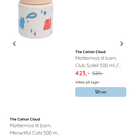
The Cotton Cloud
Mattermos til barn,
Club Soileil 500 ml /
423,-
The Cotton Cloud
529,-
Ikke på lager
Kjøp
The Cotton Cloud
Mattermos til barn,
Meowtiful Cats 500 ml