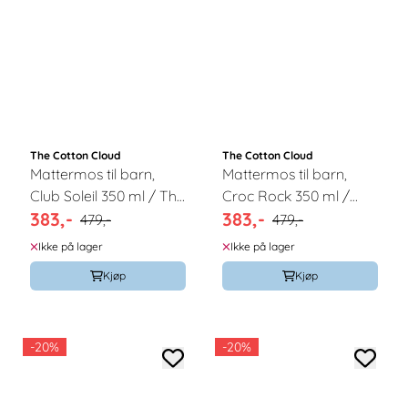
The Cotton Cloud
The Cotton Cloud
Mattermos til barn,
Mattermos til barn,
Club Soleil 350 ml / The
Croc Rock 350 ml /
383,-
383,-
Cotton Cloud
The Cotton Cloud
479,-
479,-
Ikke på lager
Ikke på lager
Kjøp
Kjøp
-20%
-20%