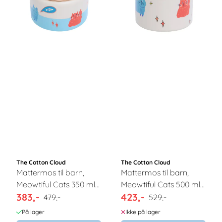
The Cotton Cloud
The Cotton Cloud
Mattermos til barn,
Mattermos til barn,
Meowtiful Cats 350 ml /
Meowtiful Cats 500 ml
383,-
423,-
The Cotton Cloud
/ The Cotton Cloud
479,-
529,-
På lager
Ikke på lager