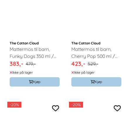
The Cotton Cloud
The Cotton Cloud
Mattermos til barn,
Mattermos til barn,
Funky Dogs 350 ml /
Cherry Pop 500 ml /
383,-
423,-
The Cotton Cloud
The Cotton Cloud
479,-
529,-
Ikke på lager
Ikke på lager
Kjøp
Kjøp
-20%
-20%