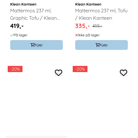
Klean Kanteen
Klean Kanteen
Mattermos 237 ml,
Mattermos 237 ml, Tofu
Graphic Tofu / Klean
/ Klean Kanteen
419,-
335,-
Kanteen
419,-
På lager
Ikke på lager
Kjøp
Kjøp
-20%
-20%