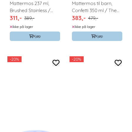
Mattermos 237 ml,
Mattermos til barn,
Brushed Stainless /
Confetti 350 ml / The
311,-
383,-
Klean Kanteen
Cotton Cloud
389,-
479,-
Ikke på lager
Ikke på lager
Kjøp
Kjøp
-20%
-20%