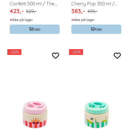
Confetti 500 ml / The
Cherry Pop 350 ml /
423,-
383,-
Cotton Cloud
The Cotton Cloud
529,-
479,-
Ikke på lager
Ikke på lager
Kjøp
Kjøp
-20%
-20%