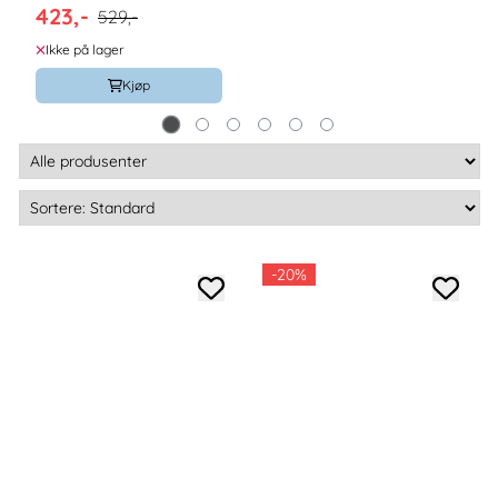
423,-
/ The Cotton Cloud
529,-
Ikke på lager
Kjøp
-20%