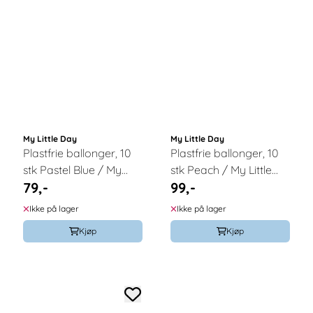
My Little Day
My Little Day
Plastfrie ballonger, 10
Plastfrie ballonger, 10
stk Pastel Blue / My
stk Peach / My Little
79,-
99,-
Little Day
Day
Ikke på lager
Ikke på lager
Kjøp
Kjøp