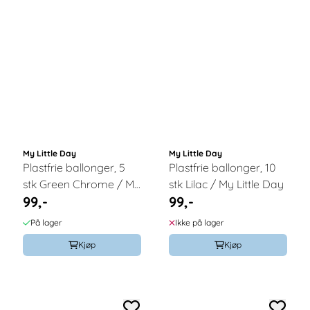
My Little Day
My Little Day
Plastfrie ballonger, 5
Plastfrie ballonger, 10
stk Green Chrome / My
stk Lilac / My Little Day
99,-
99,-
Little Day
På lager
Ikke på lager
Kjøp
Kjøp