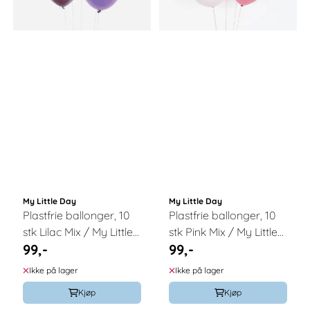
My Little Day
My Little Day
Plastfrie ballonger, 10
Plastfrie ballonger, 10
stk Lilac Mix / My Little
stk Pink Mix / My Little
99,-
99,-
Day
Day
Ikke på lager
Ikke på lager
Kjøp
Kjøp