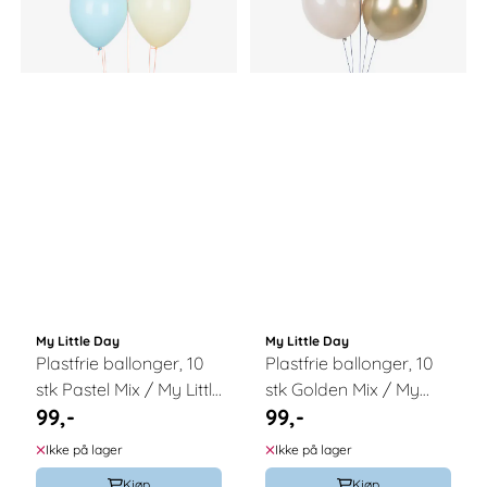
My Little Day
My Little Day
Plastfrie ballonger, 10
Plastfrie ballonger, 10
stk Pastel Mix / My Little
stk Golden Mix / My
99,-
99,-
Day
Little Day
Ikke på lager
Ikke på lager
Kjøp
Kjøp