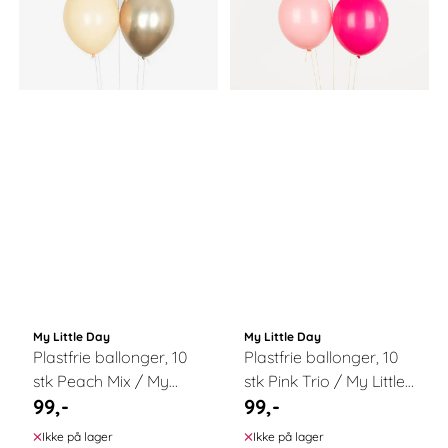
My Little Day
My Little Day
Plastfrie ballonger, 10
Plastfrie ballonger, 10
stk Peach Mix / My
stk Pink Trio / My Little
99,-
99,-
Little Day
Day
Ikke på lager
Ikke på lager