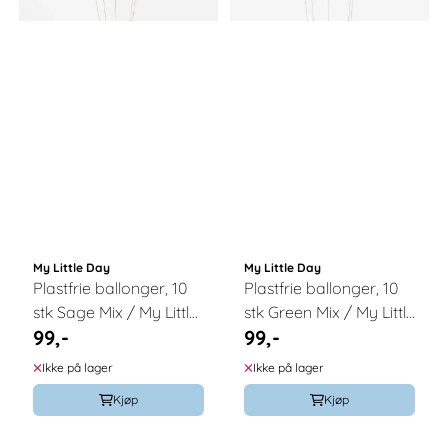
My Little Day
My Little Day
Plastfrie ballonger, 10
Plastfrie ballonger, 10
stk Sage Mix / My Little
stk Green Mix / My Little
99,-
99,-
Day
Day
Ikke på lager
Ikke på lager
Kjøp
Kjøp