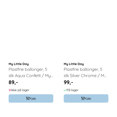
My Little Day
My Little Day
Plastfrie ballonger, 5
Plastfrie ballonger, 5
stk Aqua Confetti / My
stk Silver Chrome / My
89,-
99,-
Little Day
Little Day
Ikke på lager
På lager
Kjøp
Kjøp