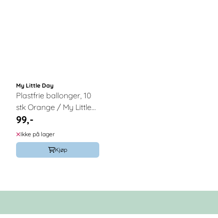
My Little Day
Plastfrie ballonger, 10
stk Orange / My Little
99,-
Day
Ikke på lager
Kjøp