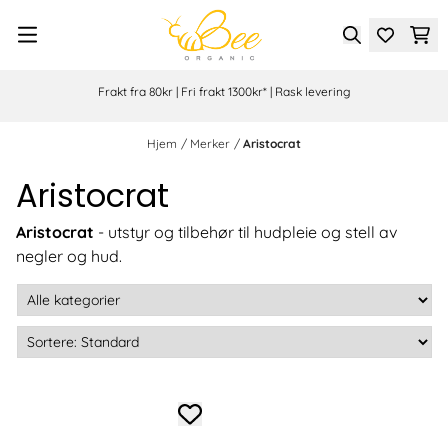
Hopp til innhold
Frakt fra 80kr | Fri frakt 1300kr* | Rask levering
Hjem
/
Merker
/
Aristocrat
Aristocrat
Aristocrat
- utstyr og tilbehør til hudpleie og stell av
negler og hud.