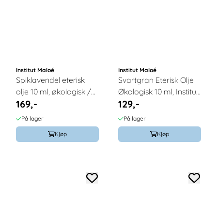
Institut Maloé
Institut Maloé
Spiklavendel eterisk
Svartgran Eterisk Olje
olje 10 ml, økologisk /
Økologisk 10 ml, Institut
169,-
129,-
Institut Maloé
Maloé
På lager
På lager
Kjøp
Kjøp