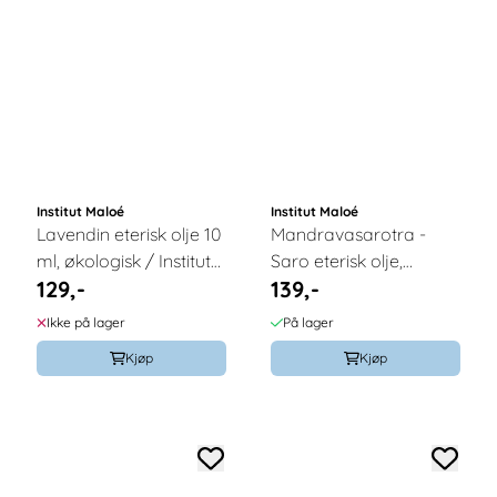
Institut Maloé
Institut Maloé
Lavendin eterisk olje 10
Mandravasarotra -
ml, økologisk / Institut
Saro eterisk olje,
129,-
139,-
Maloé
økologisk– 10 ml,
Institut Maloe
Ikke på lager
På lager
Kjøp
Kjøp