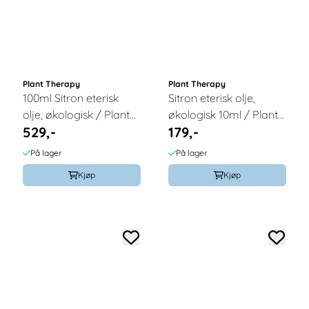
Plant Therapy
Plant Therapy
100ml Sitron eterisk
Sitron eterisk olje,
olje, økologisk / Plant
økologisk 10ml / Plant
529,-
179,-
Therapy
Therapy
På lager
På lager
Kjøp
Kjøp