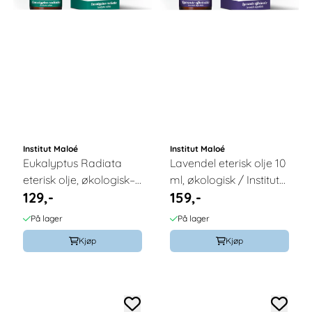
Institut Maloé
Institut Maloé
Eukalyptus Radiata
Lavendel eterisk olje 10
eterisk olje, økologisk–
ml, økologisk / Institut
129,-
159,-
10 ml, Institut Maloe
Maloé
På lager
På lager
Kjøp
Kjøp