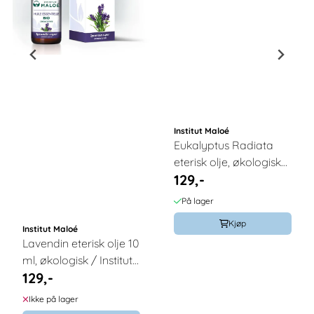
Institut Maloé
Eukalyptus Radiata
eterisk olje, økologisk–
129,-
10 ml, Institut Maloe
På lager
Kjøp
Institut Maloé
Lavendin eterisk olje 10
ml, økologisk / Institut
129,-
Maloé
Ikke på lager