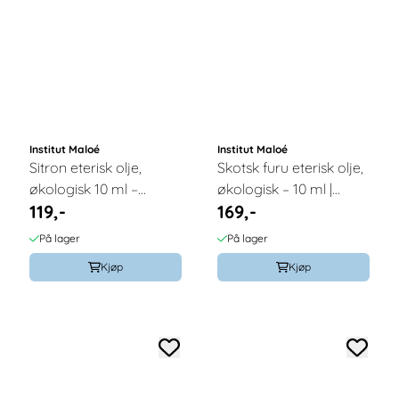
Institut Maloé
Institut Maloé
Sitron eterisk olje,
Skotsk furu eterisk olje,
økologisk 10 ml –
økologisk – 10 ml |
119,-
169,-
Institut Maloé
Institut Maloe
På lager
På lager
Kjøp
Kjøp