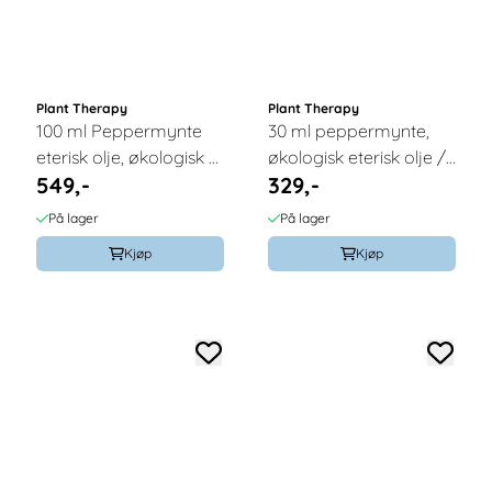
Plant Therapy
Plant Therapy
100 ml Peppermynte
30 ml peppermynte,
eterisk olje, økologisk /
økologisk eterisk olje /
549,-
329,-
Plant Therapy
Plant Therapy
På lager
På lager
Kjøp
Kjøp