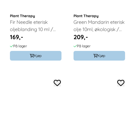
Plant Therapy
Plant Therapy
Fir Needle eterisk
Green Mandarin eterisk
oljeblanding 10 ml /
olje 10ml, økologisk /
169,-
209,-
Plant Therapy
Plant Therapy
På lager
På lager
Kjøp
Kjøp