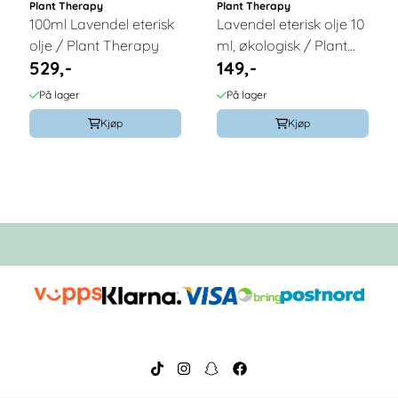
Plant Therapy
Plant Therapy
100ml Lavendel eterisk
Lavendel eterisk olje 10
olje / Plant Therapy
ml, økologisk / Plant
529,-
149,-
Therapy
På lager
På lager
Kjøp
Kjøp