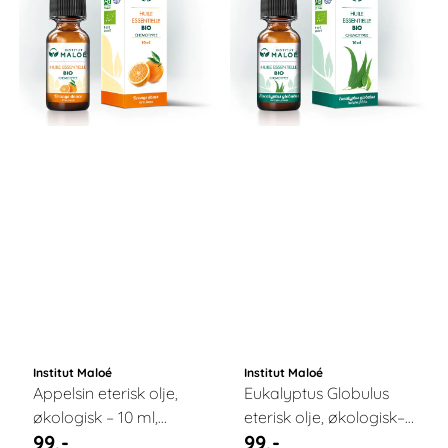
Institut Maloé
Institut Maloé
Appelsin eterisk olje,
Eukalyptus Globulus
økologisk – 10 ml,
eterisk olje, økologisk–
99,-
99,-
Institut Maloe
10 ml, Institut Maloe