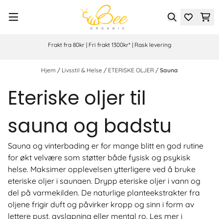
Hopp til innhold
Frakt fra 80kr | Fri frakt 1300kr* | Rask levering
Hjem
/
Livsstil & Helse
/
ETERISKE OLJER
/
Sauna
Eteriske oljer til
sauna og badstu
Sauna og vinterbading er for mange blitt en god rutine
for økt velvære som støtter både fysisk og psykisk
helse. Maksimer opplevelsen ytterligere ved å bruke
eteriske oljer i saunaen. Drypp eteriske oljer i vann og
del på varmekilden. De naturlige planteekstrakter fra
oljene frigir duft og påvirker kropp og sinn i form av
lettere pust, avslapning eller mental ro. Les mer i