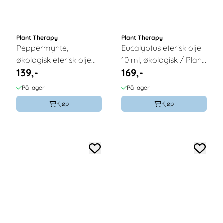
Plant Therapy
Plant Therapy
Peppermynte,
Eucalyptus eterisk olje
økologisk eterisk olje
10 ml, økologisk / Plant
139,-
169,-
10ml / Plant Therapy
Therapy
På lager
På lager
Kjøp
Kjøp