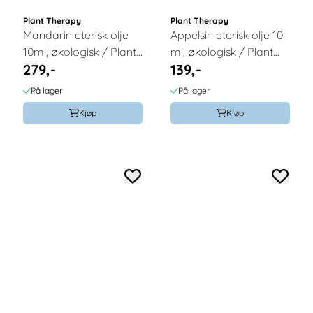
Plant Therapy
Plant Therapy
Mandarin eterisk olje
Appelsin eterisk olje 10
10ml, økologisk / Plant
ml, økologisk / Plant
279,-
139,-
Therapy
Therapy
På lager
På lager
Kjøp
Kjøp