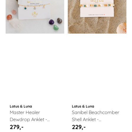
Lotus & Luna
Lotus & Luna
Master Healer
Sanibel Beachcomber
Dewdrop Anklet -
Shell Anklet -
279,-
229,-
ankelsmykke med
ankelsmykke / Lotus &