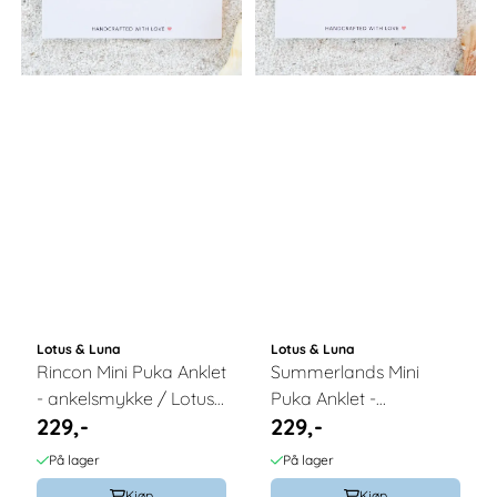
Lotus & Luna
Lotus & Luna
Rincon Mini Puka Anklet
Summerlands Mini
- ankelsmykke / Lotus
Puka Anklet -
229,-
229,-
& Luna
ankelsmykke / Lotus &
Luna
På lager
På lager
Kjøp
Kjøp