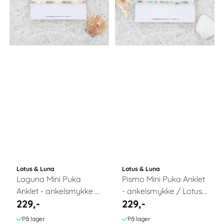
Lotus & Luna
Lotus & Luna
Laguna Mini Puka
Pismo Mini Puka Anklet
Anklet - ankelsmykke /
- ankelsmykke / Lotus
229,-
229,-
Lotus & Luna
& Luna
På lager
På lager