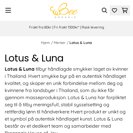
Hopp til innhold
Frakt fra 80kr | Fri frakt 1300kr* | Rask levering
Hjem
/
Merker
/
Lotus & Luna
Lotus & Luna
Lotus & Luna
tilbyr håndlagde smykker laget av kvinner
i Thailand. Hvert smykke byr på en autentisk håndlaget
kvalitet, og skaper en unik forbindelse mellom deg og
kvinnene fra landsbyer i Thailand, som du ikke får
gjennom masseproduksjon. Lotus & Luna har forpliktet
seg til å tilby meningsfull, stabil sysselsetting og
rettferdig lønn til håndverkere Hvert produkt er unikt og
et symbol på autentisk håndlaget kunst. Lotus & Luna
består av et dedikert team og samarbeider med
Breanna's House of Joy.