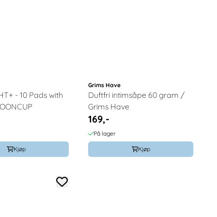
Grims Have
T+ - 10 Pads with
Duftfri intimsåpe 60 gram /
 MOONCUP
Grims Have
169,-
På lager
Kjøp
Kjøp