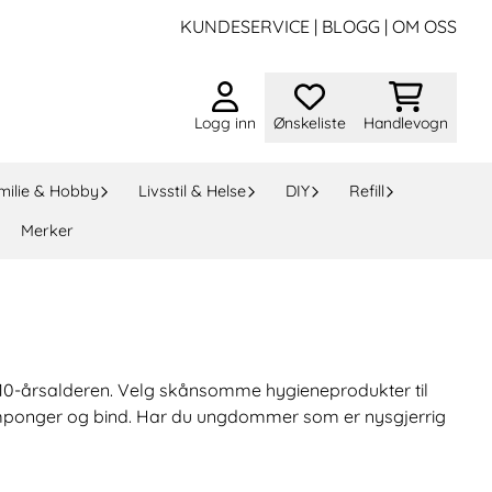
KUNDESERVICE
|
BLOGG
|
OM OSS
Logg inn
Ønskeliste
Handlevogn
milie & Hobby
Livsstil & Helse
DIY
Refill
Merker
n i 10-årsalderen. Velg skånsomme hygieneprodukter til
e tamponger og bind. Har du ungdommer som er nysgjerrig