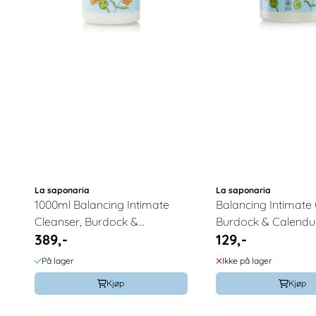
La saponaria
La saponaria
1000ml Balancing Intimate
Balancing Intimate 
Cleanser, Burdock &
Burdock & Calendu
389,-
129,-
Calendula / La Saponaria
La Saponaria
På lager
Ikke på lager
Kjøp
Kjøp