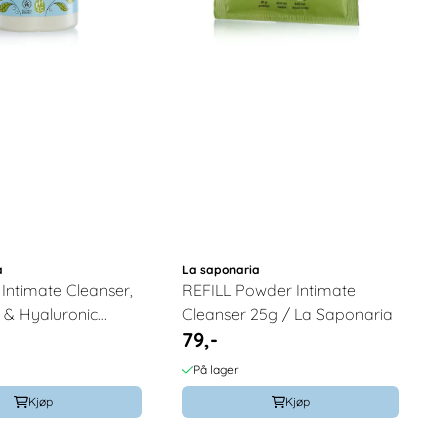
a
La saponaria
 Intimate Cleanser,
REFILL Powder Intimate
 & Hyaluronic
Cleanser 25g / La Saponaria
79,-
a Saponaria
På lager
Kjøp
Kjøp