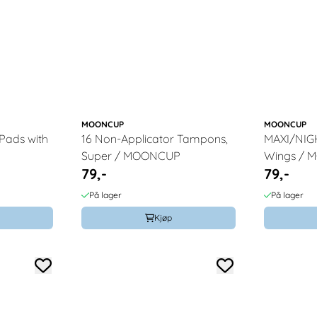
MOONCUP
MOONCUP
Pads with
16 Non-Applicator Tampons,
MAXI/NIGH
Super / MOONCUP
Wings /
79,-
79,-
På lager
På lager
Kjøp