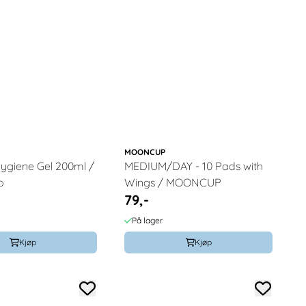
MOONCUP
Hygiene Gel 200ml /
MEDIUM/DAY - 10 Pads with
o
Wings / MOONCUP
79,-
På lager
Kjøp
Kjøp