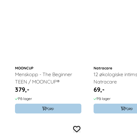
MOONCUP
Natracare
Menskopp - The Beginner
12 økologiske intims
TEEN / MOONCUP®
Natracare
379,-
69,-
På lager
På lager
Kjøp
Kjøp