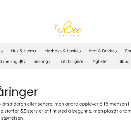
r
Hus & Hjem
Matboks & flaske
Mat & Drikke
Fa
d mening 🌍
Sesong
Litt billigere
Nyheter
Tilbud
åringer
til 13-årsalderen eller senere, men andre opplever å få mense
ke stoffer. &Sisters er et fint sted å begynne, men plastfri
 størrelsen.