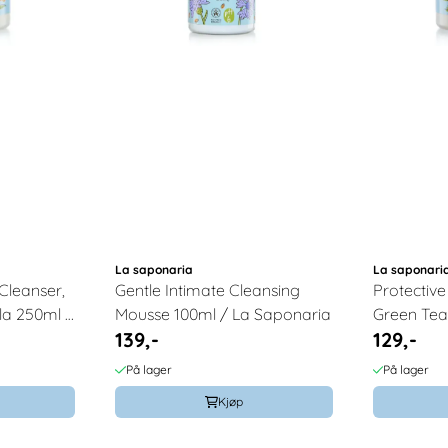
La saponaria
La saponari
Cleanser,
Gentle Intimate Cleansing
Protective
la 250ml /
Mousse 100ml / La Saponaria
Green Tea
139,-
129,-
250ml / L
På lager
På lager
Kjøp