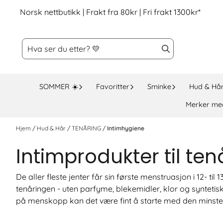
Hopp til innhold
Norsk nettbutikk | Frakt fra 80kr | Fri frakt 1300kr*
SOMMER ☀️
Favoritter
Sminke
Hud & Hå
Merker me
Hjem
/
Hud & Hår
/
TENÅRING
/
Intimhygiene
Intimprodukter til ten
De aller fleste jenter får sin første menstruasjon i 12- 
tenåringen - uten parfyme, blekemidler, klor og syntetis
på menskopp kan det være fint å starte med den minste