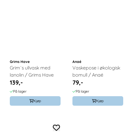
Grims Have
Anaé
Grim´s ullvask med
Vaskepose i økologisk
lanolin / Grims Have
bomull / Anaé
139,-
79,-
På lager
På lager
Kjøp
Kjøp