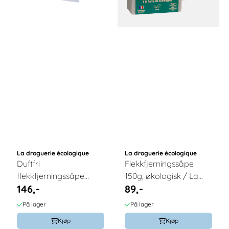
La droguerie écologique
La droguerie écologique
Duftfri
Flekkfjerningssåpe
flekkfjerningssåpe
150g, økologisk / La
146,-
89,-
100g, økologisk / La
droguerie écologique
droguerie écologique
På lager
På lager
Kjøp
Kjøp