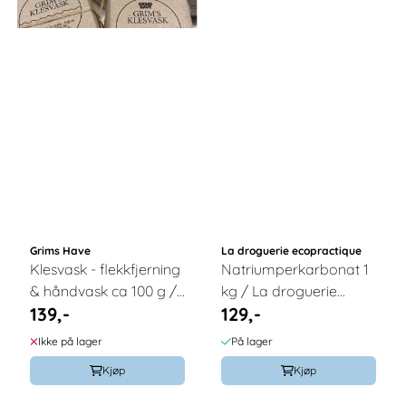
Grims Have
La droguerie ecopractique
Klesvask - flekkfjerning
Natriumperkarbonat 1
& håndvask ca 100 g /
kg / La droguerie
139,-
129,-
Grims Have
écopractique
Ikke på lager
På lager
Kjøp
Kjøp