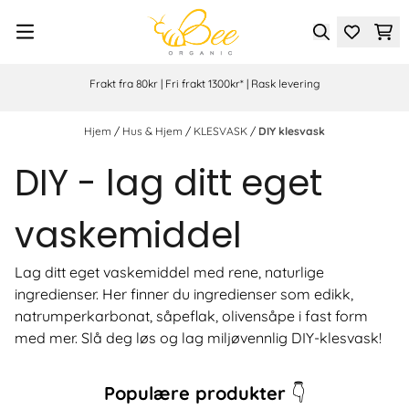
Hopp til innhold
Frakt fra 80kr | Fri frakt 1300kr* | Rask levering
Hjem
/
Hus & Hjem
/
KLESVASK
/
DIY klesvask
DIY - lag ditt eget
vaskemiddel
Lag ditt eget vaskemiddel med rene, naturlige
ingredienser. Her finner du ingredienser som edikk,
natrumperkarbonat, såpeflak, olivensåpe i fast form
med mer. Slå deg løs og lag miljøvennlig DIY-klesvask!
Populære produkter
👇