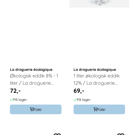
La droguerie écologique
La droguerie écologique
Økologisk eddik 8% - 1
1 liter økologisk eddik
liter / La droguerie
12% / La droguerie
72,-
69,-
écologique
écologique
På lager
På lager
Kjøp
Kjøp