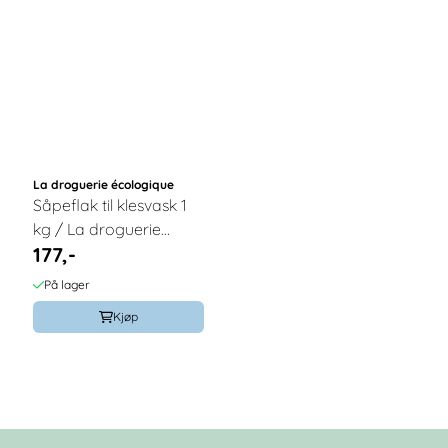
La droguerie écologique
Såpeflak til klesvask 1
kg / La droguerie
177,-
écologique®
På lager
Kjøp