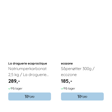
La droguerie ecopractique
ecozone
Natriumperkarbonat
Såpenøtter 300g /
2,5 kg / La droguerie
ecozone
289,-
185,-
écopractique
På lager
På lager
Kjøp
Kjøp