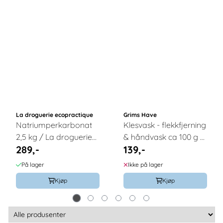
La droguerie ecopractique
Grims Have
Natriumperkarbonat
Klesvask - flekkfjerning
2,5 kg / La droguerie
& håndvask ca 100 g /
289,-
139,-
écopractique
Grims Have
På lager
Ikke på lager
Kjøp
Kjøp