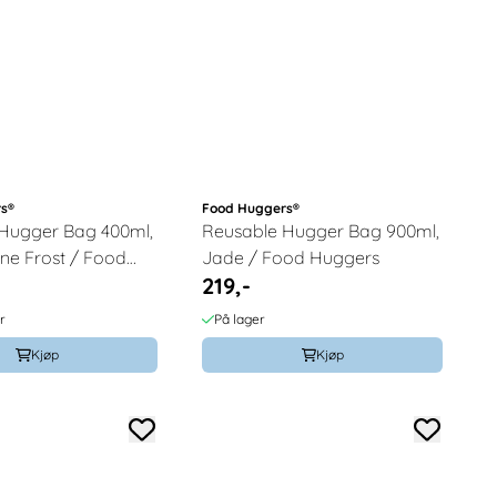
s®
Food Huggers®
Hugger Bag 400ml,
Reusable Hugger Bag 900ml,
e Frost / Food
Jade / Food Huggers
219,-
r
På lager
Kjøp
Kjøp