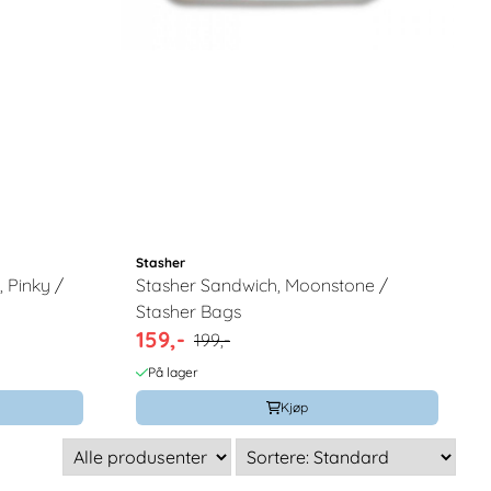
Stasher
, Pinky /
Stasher Sandwich, Moonstone /
Stasher Bags
159,-
199,-
På lager
Kjøp