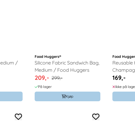
Food Huggers®
Food Hugger
Medium /
Silicone Fabric Sandwich Bag,
Reusable 
Medium / Food Huggers
Champagn
209,-
169,-
Huggers
299,-
På lager
Ikke på lage
Kjøp