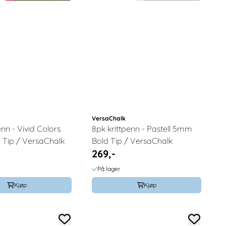
VersaChalk
enn - Vivid Colors
8pk krittpenn - Pastell 5mm
Tip / VersaChalk
Bold Tip / VersaChalk
269,-
På lager
Kjøp
Kjøp