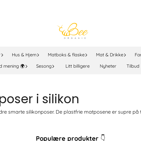
r
Hus & Hjem
Matboks & flaske
Mat & Drikke
Fa
d mening 🌍
Sesong
Litt billigere
Nyheter
Tilbud
oser i silikon
re smarte silikonposer. De plastfrie matposene er supre på tu
Populære produkter
👇