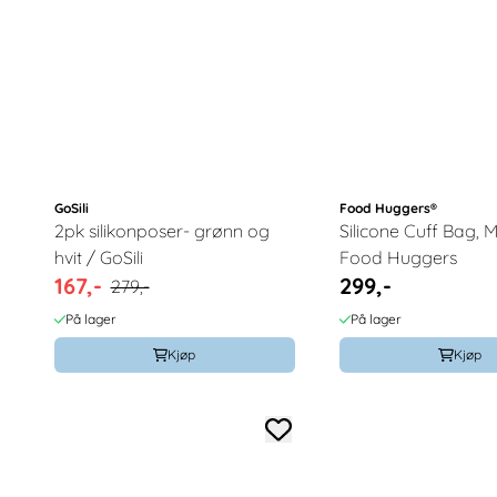
GoSili
Food Huggers®
2pk silikonposer- grønn og
Silicone Cuff Bag, 
hvit / GoSili
Food Huggers
167,-
299,-
279,-
På lager
På lager
Kjøp
Kjøp