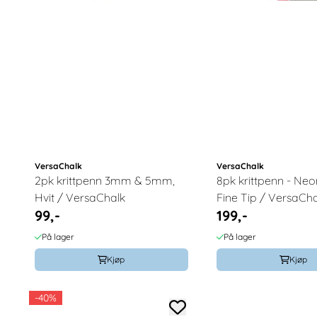
VersaChalk
VersaChalk
2pk krittpenn 3mm & 5mm,
8pk krittpenn - N
Hvit / VersaChalk
Fine Tip / VersaCha
99,-
199,-
På lager
På lager
Kjøp
Kjøp
-40%