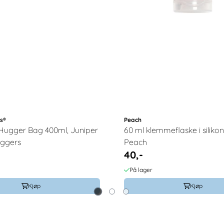
s®
Peach
Hugger Bag 400ml, Juniper
60 ml klemmeflaske i silikon
ggers
Peach
40,-
På lager
Kjøp
Kjøp