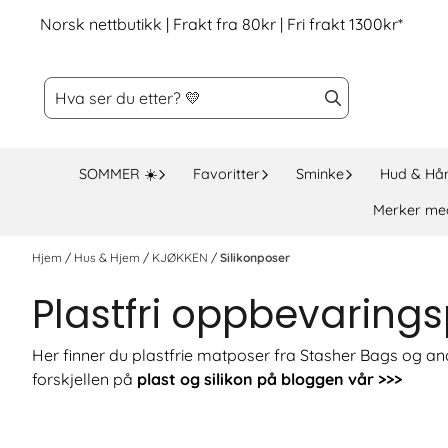
Hopp til innhold
Norsk nettbutikk | Frakt fra 80kr | Fri frakt 1300kr*
SOMMER ☀️
Favoritter
Sminke
Hud & Hå
Merker me
Hjem
/
Hus & Hjem
/
KJØKKEN
/
Silikonposer
Plastfri oppbevaringsp
Her finner du plastfrie matposer fra Stasher Bags og and
forskjellen på
plast og silikon på bloggen vår >>>