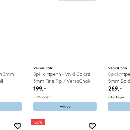
VersaChalk
VersaChalk
eon 3mm
8pk krittpenn - Vivid Colors
8pk krittp
lk
3mm Fine Tip / VersaChalk
5mm Bold 
199,-
269,-
På lager
På lager
Kjøp
-30%