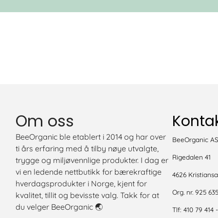
Om oss
Kontak
BeeOrganic ble etablert i 2014 og har over
BeeOrganic A
ti års erfaring med å tilby nøye utvalgte,
Rigedalen 41
trygge og miljøvennlige produkter. I dag er
vi en ledende nettbutikk for bærekraftige
4626 Kristians
hverdagsprodukter i Norge, kjent for
Org. nr. 925 63
kvalitet, tillit og bevisste valg. Takk for at
du velger BeeOrganic 🌏
Tlf:
410 79 414 