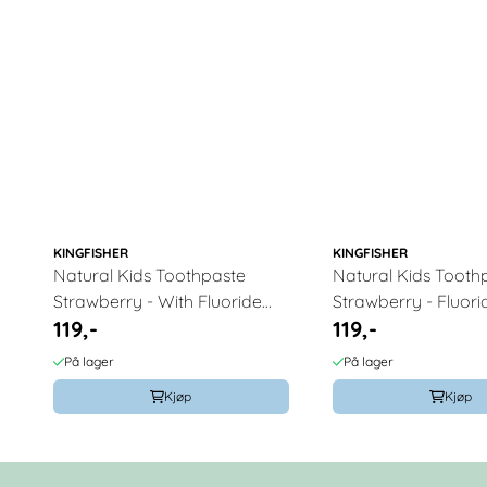
KINGFISHER
KINGFISHER
Natural Kids Toothpaste
Natural Kids Tooth
Strawberry - With Fluoride
Strawberry - Fluori
119,-
119,-
100ml / Kingfisher
100ml / Kingfisher
På lager
På lager
Kjøp
Kjøp