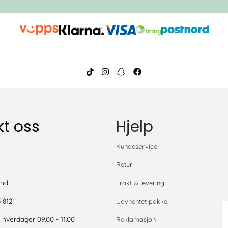
t oss
Hjelp
S
Kundeservice
Retur
and
Frakt & levering
5 812
Uavhentet pakke
- hverdager 09.00 - 11.00
Reklamasjon