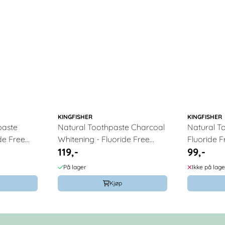
KINGFISHER
KINGFISHER
paste
Natural Toothpaste Charcoal
Natural To
de Free
Whitening - Fluoride Free
Fluoride F
119,-
99,-
100ml / Kingfisher
Kingfisher
På lager
Ikke på lage
Kjøp