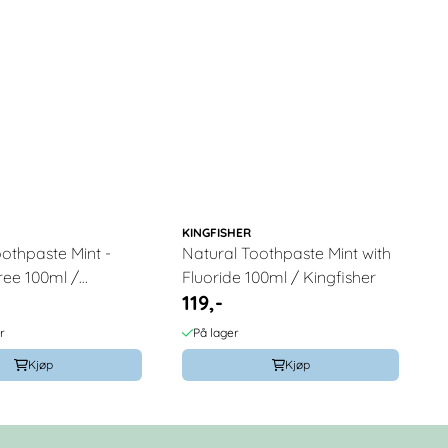
KINGFISHER
othpaste Mint -
Natural Toothpaste Mint with
ree 100ml /
Fluoride 100ml / Kingfisher
119,-
r
På lager
Kjøp
Kjøp