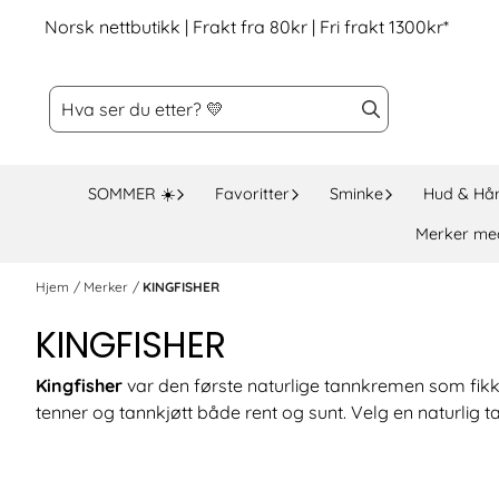
Hopp til innhold
Norsk nettbutikk | Frakt fra 80kr | Fri frakt 1300kr*
SOMMER ☀️
Favoritter
Sminke
Hud & Hå
Merker me
Hjem
/
Merker
/
KINGFISHER
KINGFISHER
Kingfisher
var den første naturlige tannkremen som fikk
tenner og tannkjøtt både rent og sunt. Velg en naturlig