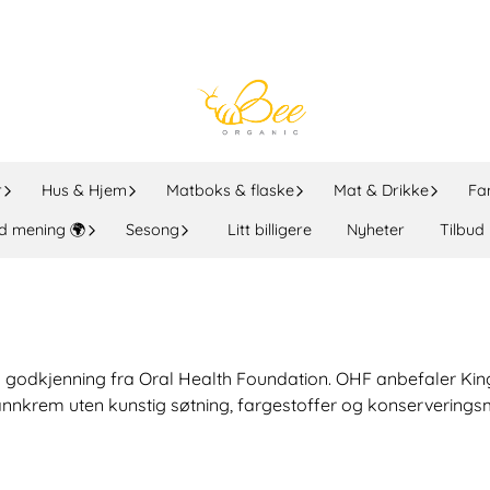
r
Hus & Hjem
Matboks & flaske
Mat & Drikke
Fa
d mening 🌍
Sesong
Litt billigere
Nyheter
Tilbud
 godkjenning fra Oral Health Foundation. OHF anbefaler Kingf
 tannkrem uten kunstig søtning, fargestoffer og konservering