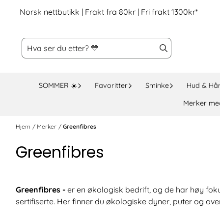
Hopp til innhold
Norsk nettbutikk | Frakt fra 80kr | Fri frakt 1300kr*
SOMMER ☀️
Favoritter
Sminke
Hud & Hå
Merker me
Hjem
/
Merker
/
Greenfibres
Greenfibres
Greenfibres -
er en økologisk bedrift, og de har høy fok
sertifiserte. Her finner du økologiske dyner, puter og ov