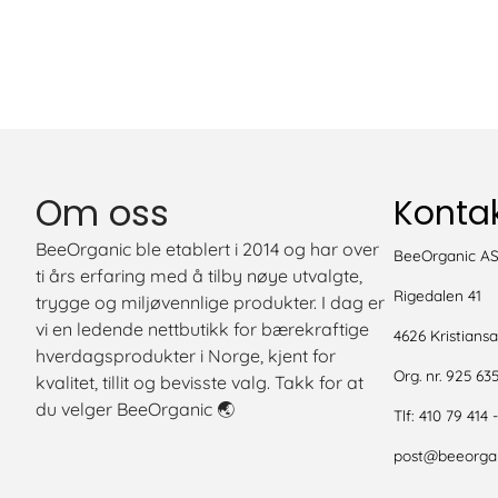
Om oss
Kontak
BeeOrganic ble etablert i 2014 og har over
BeeOrganic A
ti års erfaring med å tilby nøye utvalgte,
Rigedalen 41
trygge og miljøvennlige produkter. I dag er
vi en ledende nettbutikk for bærekraftige
4626 Kristians
hverdagsprodukter i Norge, kjent for
Org. nr. 925 63
kvalitet, tillit og bevisste valg. Takk for at
du velger BeeOrganic 🌏
Tlf:
410 79 414 
post@beeorgan