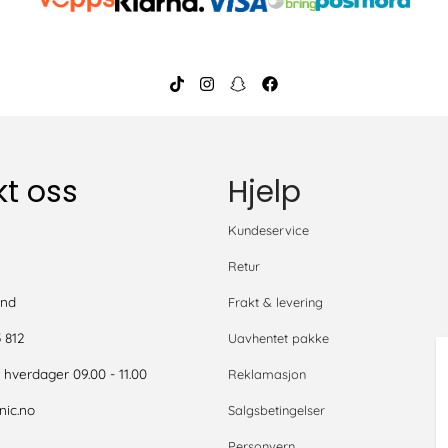
t oss
Hjelp
S
Kundeservice
Retur
and
Frakt & levering
5 812
Uavhentet pakke
- hverdager 09.00 - 11.00
Reklamasjon
ic.no
Salgsbetingelser
Personvern