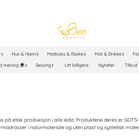
r
Hus & Hjem
Matboks & flaske
Mat & Drikke
Fa
d mening 🌍
Sesong
Litt billigere
Nyheter
Tilbud
us på etisk produksjon i alle ledd. Produktene deres er GOTS
ermadrasser i naturmateriale og uten plast og syntetisk mater