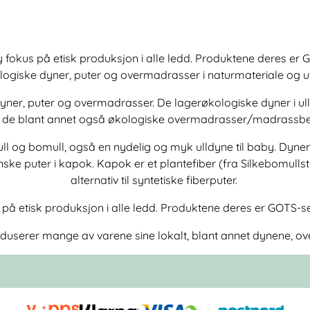
y fokus på etisk produksjon i alle ledd. Produktene deres er
kologiske dyner, puter og overmadrasser i naturmateriale og u
yner, puter og overmadrasser. De lagerøkologiske dyner i ull 
ar de blant annet også økologiske overmadrasser/madrassbesk
ull og bomull, også en nydelig og myk ulldyne til baby. Dynen
nske puter i kapok.
Kapok
er et plantefiber (fra Silkebomullst
alternativ til syntetiske fiberputer.
 på etisk produksjon i alle ledd. Produktene deres er GOTS-ser
produserer mange av varene sine lokalt, blant annet dynene, 