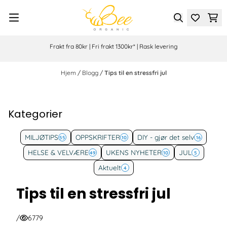
Hopp til innhold
Frakt fra 80kr | Fri frakt 1300kr* | Rask levering
Hjem
/
Blogg
/
Tips til en stressfri jul
Kategorier
MILJØTIPS
OPPSKRIFTER
DIY - gjør det selv
55
10
16
HELSE & VELVÆRE
UKENS NYHETER
JUL
49
10
5
Aktuelt
4
Tips til en stressfri jul
/
6779