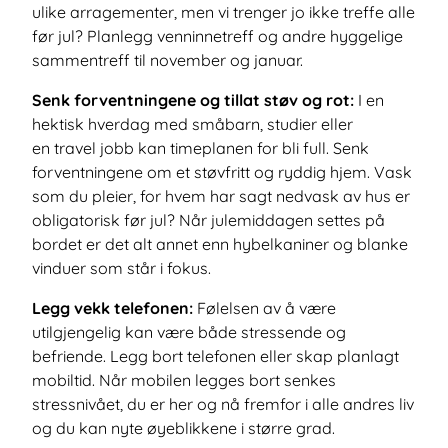
ulike arragementer, men vi trenger jo ikke treffe alle
før jul? Planlegg venninnetreff og andre hyggelige
sammentreff til november og januar.
Senk forventningene og tillat støv og rot:
I en
hektisk hverdag med småbarn, studier eller
en travel jobb kan timeplanen for bli full. Senk
forventningene om et støvfritt og ryddig hjem. Vask
som du pleier, for hvem har sagt nedvask av hus er
obligatorisk før jul? Når julemiddagen settes på
bordet er det alt annet enn hybelkaniner og blanke
vinduer som står i fokus.
Legg vekk telefonen:
Følelsen av å være
utilgjengelig kan være både stressende og
befriende. Legg bort telefonen eller skap planlagt
mobiltid. Når mobilen legges bort senkes
stressnivået, du er her og nå fremfor i alle andres liv
og du kan nyte øyeblikkene i større grad.