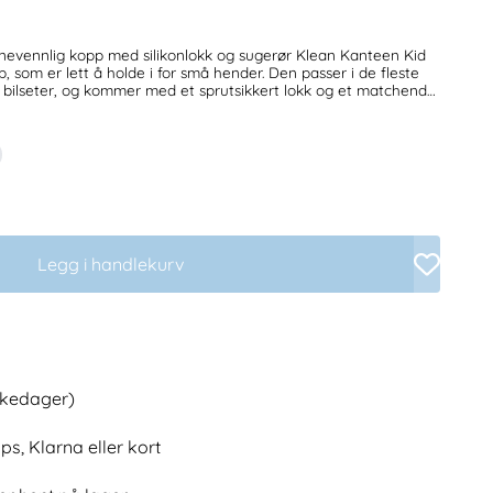
ig kopp med silikonlokk og sugerør Klean Kanteen Kid
 som er lett å holde i for små hender. Den passer i de fleste
 bilseter, og kommer med et sprutsikkert lokk og et matchende
n og sugerøret er laget av 90% sertifisert resirkulert stål,
v matgradsilikon. En 100% plastfri kopp - perfekt til smoothie,
ikon og
til Kid Cup Sippy-lokk Ikke lekksikker
Legg i handlekurv
irkedager)
ps, Klarna eller kort