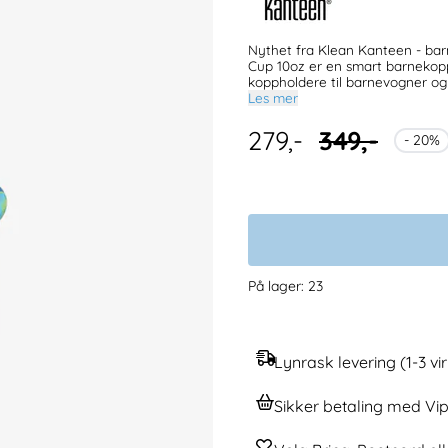
Nythet fra Klean Kanteen - barnevennl
Cup 10oz er en smart barnekopp,
koppholdere til barnevogner og
gjenbrukbart sugerør. Både koppe
Les mer
resten av materialene er laget a
drikkevann og annen kald drikke. Kopp, lokk og sugerør Klean Coat® finish Laget av sil
279,-
349,-
- 20%
stål 100% plastfri Anbefalt for alderen 3+. Klimanøytral produksjon Tåler oppvaskmaskin Passer
På lager
: 23
Lynrask levering (1-3 v
Sikker betaling med Vip