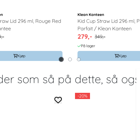
en
Klean Kanteen
traw Lid 296 ml, Rouge Red
Kid Cup Straw Lid 296 ml, Peach
antee
Parfait / Klean Kanteen
279,-
,-
349,-
På lager
Kjøp
Kjøp
er som så på dette, så og
-20%