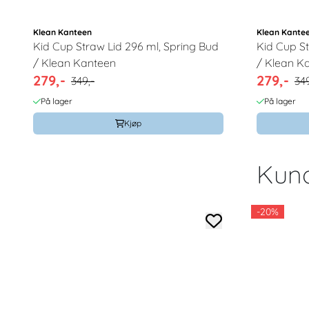
Klean Kanteen
Klean Kante
Kid Cup Straw Lid 296 ml, Spring Bud
Kid Cup S
/ Klean Kanteen
/ Klean K
279,-
279,-
349,-
349
På lager
På lager
Kjøp
Kund
-20%