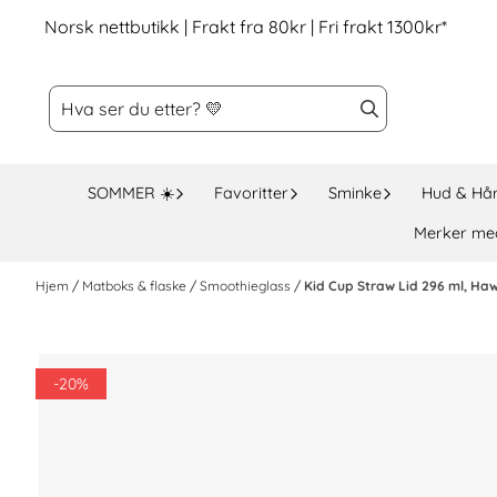
Hopp til innhold
Norsk nettbutikk | Frakt fra 80kr | Fri frakt 1300kr*
SOMMER ☀️
Favoritter
Sminke
Hud & Hå
Merker me
Hjem
/
Matboks & flaske
/
Smoothieglass
/
Kid Cup Straw Lid 296 ml, Ha
-20%