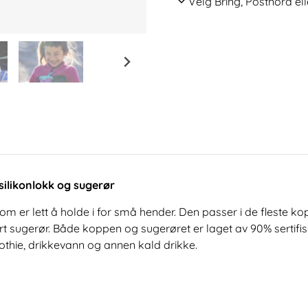
Velg Bring, Postnord ell
ilikonlokk og sugerør
 er lett å holde i for små hender. Den passer i de fleste k
sugerør. Både koppen og sugerøret er laget av 90% sertifisert
oothie, drikkevann og annen kald drikke.