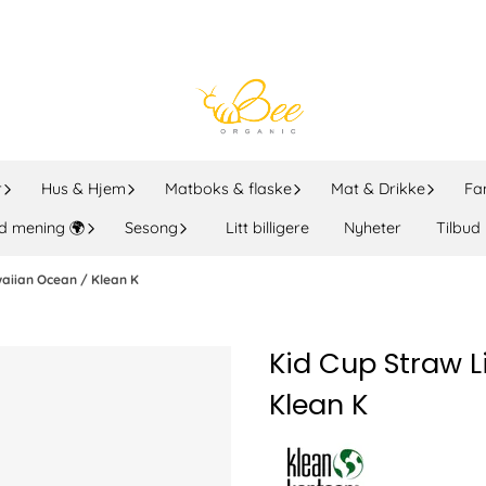
r
Hus & Hjem
Matboks & flaske
Mat & Drikke
Fa
d mening 🌍
Sesong
Litt billigere
Nyheter
Tilbud
waiian Ocean / Klean K
Kid Cup Straw L
Klean K