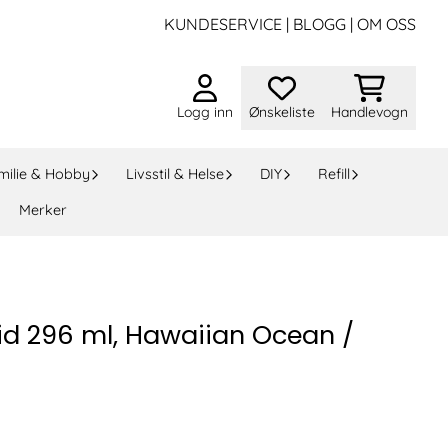
KUNDESERVICE
|
BLOGG
|
OM OSS
Logg inn
Ønskeliste
Handlevogn
milie & Hobby
Livsstil & Helse
DIY
Refill
Merker
id 296 ml, Hawaiian Ocean /