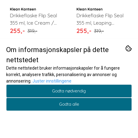
Klean Kanteen
Klean Kanteen
Drikkeflaske Flip Seal
Drikkeflaske Flip Seal
355 ml, Ice Cream /
355 ml, Leaping
255,-
255,-
Klean Kanteen
Unicorns / Klean
319,-
319,-
Kanteen
Ikke på lager
Ikke på lager
Om informasjonskapsler på dette
Kjøp
Kjøp
nettstedet
Dette nettstedet bruker informasjonskapsler for å fungere
korrekt, analysere trafikk, personalisering av annonser og
Kunder som så på dette,
annonsering.
Juster innstillingene
så også på
Godta nødvendig
Godta alle
-20%