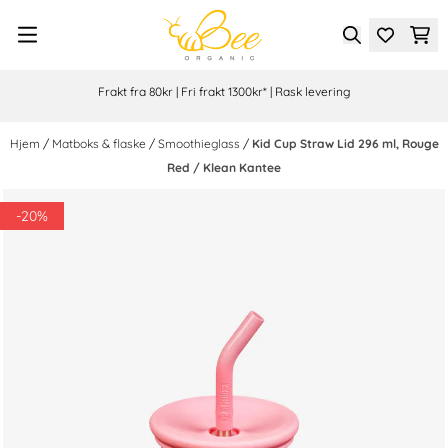
Hopp til innhold
Frakt fra 80kr | Fri frakt 1300kr* | Rask levering
Hjem
/
Matboks & flaske
/
Smoothieglass
/
Kid Cup Straw Lid 296 ml, Rouge
Red / Klean Kantee
-20%